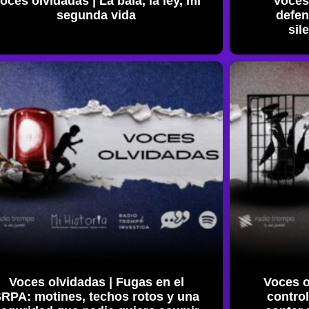
oces olvidadas | La bala, la ley, mi
Voces
segunda vida
defen
sil
Voces olvidadas | Fugas en el
Voces o
RPA: motines, techos rotos y una
control