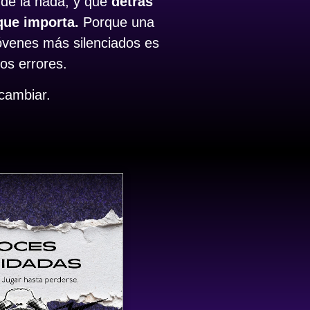
o de la nada, y que
detrás
que importa.
Porque una
óvenes más silenciados es
os errores.
cambiar.