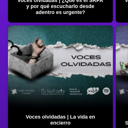
Voces olvidadas | ¿Qué es el SRPA
V
y por qué escucharlo desde
adentro es urgente?
Voces olvidadas | La vida en
encierro
S