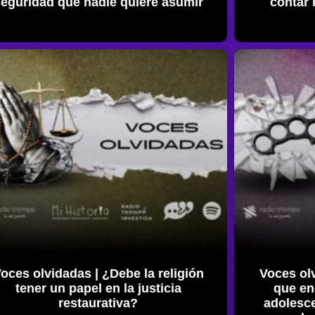
seguridad que nadie quiere asumir
contar 
oces olvidadas | ¿Debe la religión
Voces ol
tener un papel en la justicia
que enc
restaurativa?
adolesc