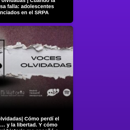
 olvidadas | Cuando la
sa falla: adolescentes
enciados en el SRPA
lvidadas| Cómo perdí el
… y la libertad. Y cómo