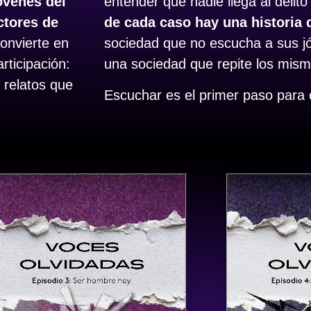
óvenes del
entender que nadie llega al delit
ctores de
de cada caso hay una historia 
onvierte en
sociedad que no escucha a sus j
rticipación:
una sociedad que repite los mism
s relatos que
Escuchar es el primer paso para 