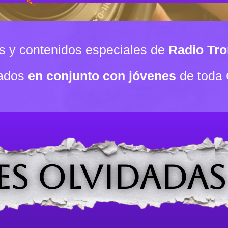
es y contenidos especiales de
Radio Tr
eados
en conjunto con jóvenes
de toda 
S OLVIDADAS