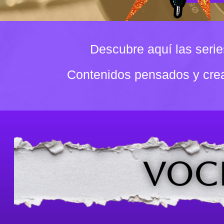
Descubre aquí las seri
Contenidos pensados y cr
VOCE