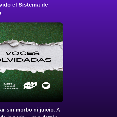
vido el Sistema de
.
ar sin morbo ni juicio
. A