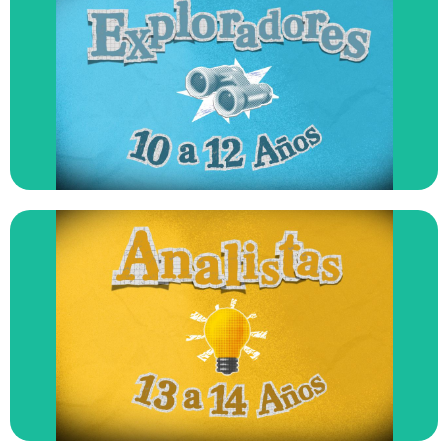
ENTRAR
lenguaje sencillo y énfasis en comprender sin miedo.
mundo. Las noticias se explican con ejemplos cercanos,
Para quienes empiezan a preguntarse cómo funciona el
Explorador/a (10–12 años)
ENTRAR
aparecen más preguntas, dilemas y análisis crítico.
consecuencias y diferentes puntos de vista. Aquí
Para quienes ya quieren entender causas,
Analista (13–14 años)