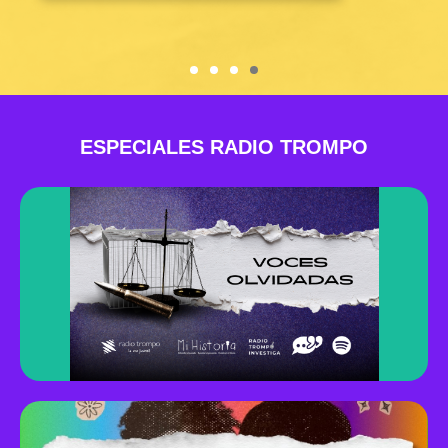
ESPECIALES RADIO TROMPO
Descubrir
propias voces.
para Adolescentes (SRPA), desde sus
dentro del Sistema de Responsabilidad Penal
cuenta lo que se viven los y las jóvenes
Una serie especial de Radio Trompo que
VOCES OLVIDADAS
Descubrir