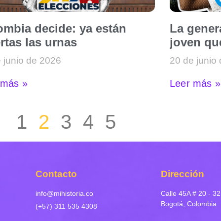
ombia decide: ya están
La genera
rtas las urnas
joven qu
 junio de 2026
20 de junio
 más »
Leer más »
1
2
3
4
5
Contacto
Dirección
info@mihistoria.co
Calle 45A # 20 - 32
Bogotá, Colombia
(+57) 311 535 4308