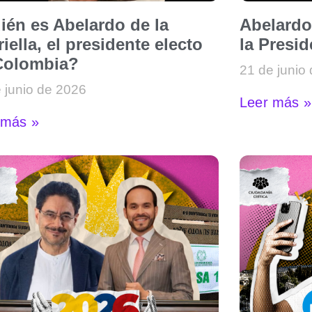
ién es Abelardo de la
Abelardo
iella, el presidente electo
la Presi
Colombia?
21 de junio
 junio de 2026
Leer más »
 más »