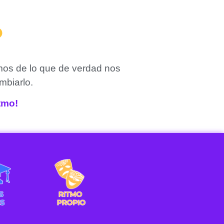
?
mos de lo que de verdad nos
mbiarlo.
itmo!