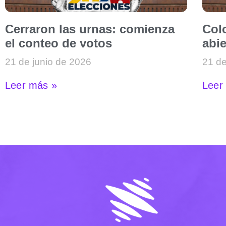
Cerraron las urnas: comienza
Col
el conteo de votos
abie
21 de junio de 2026
21 de
Leer más »
Leer