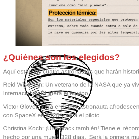
¿Quiénes son los elegidos?
Aquí están los cuatro astronautas que harán histori
Reid Wiseman: Un veterano de la NASA que ya vivi
Internacional. Él lidera el equipo.
Victor Glover: Será el primer astronauta afrodesce
con SpaceX en 2020 y será el piloto.
Christina Koch: ¡Una crack también! Tiene el récor
hecho por una mujer. 328 días. Será la primera muj