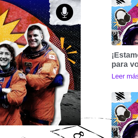
¡Estam
para vo
Leer má