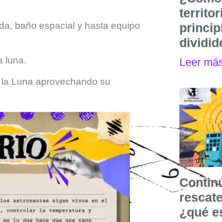
territo
da, baño espacial y hasta equipo
princip
dividi
a luna.
Leer má
a la Luna aprovechando su
Contin
rescat
¿qué e