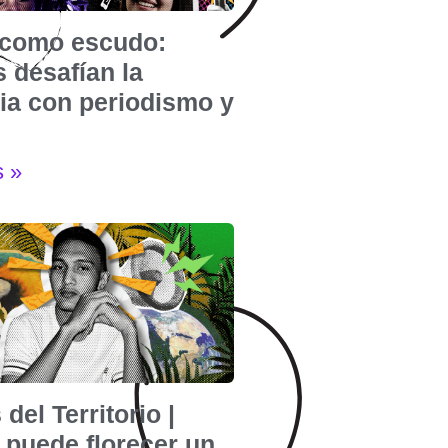
e como escudo:
 desafían la
cia con periodismo y
s »
 del Territorio |
puede florecer un