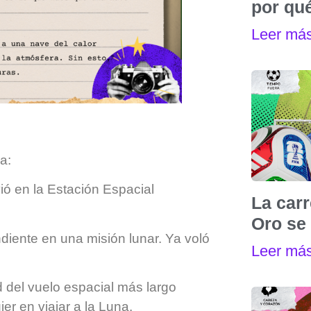
por qu
Leer má
a:
ó en la Estación Espacial
La carr
Oro se 
ndiente en una misión lunar. Ya voló
Leer má
d del vuelo espacial más largo
er en viajar a la Luna.