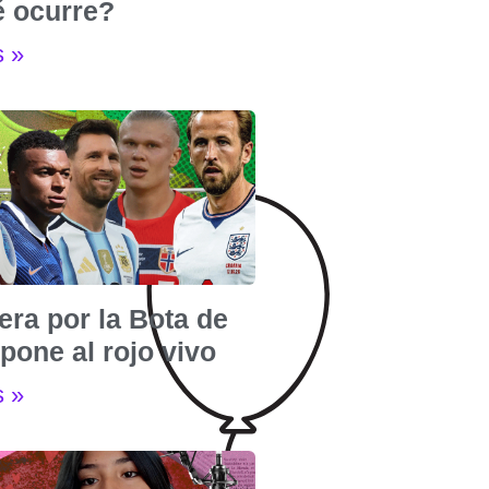
é ocurre?
s »
era por la Bota de
pone al rojo vivo
s »