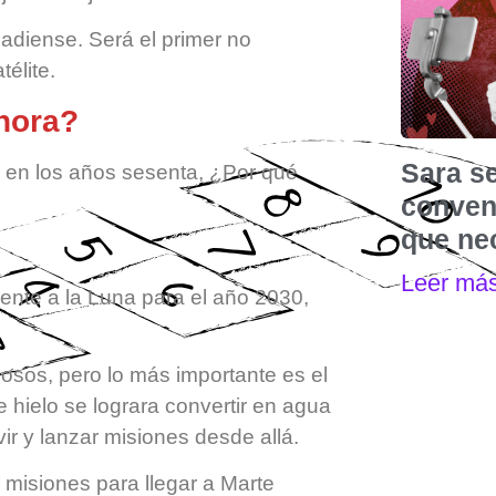
diense. Será el primer no
élite.
hora?
Sara s
a en los años sesenta, ¿Por qué
convenc
que nec
Leer má
gente a la Luna para el año 2030,
osos, pero lo más importante es el
e hielo se lograra convertir en agua
vir y lanzar misiones desde allá.
 misiones para llegar a Marte