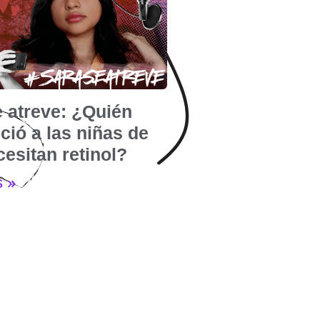
e atreve: ¿Quién
ió a las niñas de
esitan retinol?
s »