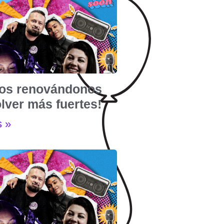
os renovándonos
lver más fuertes!
s »