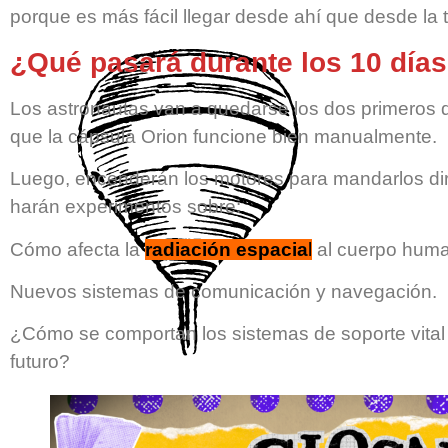
porque es más fácil llegar desde ahí que desde la t
¿Qué pasará durante los 10 día
Los astronautas van a quedarse los dos primeros d
que la cápsula Orion funcione bien manualmente.
Luego, encenderán los motores para mandarlos dire
harán experimentos sobre:
Cómo afecta la
radiación espacia
l
al cuerpo hum
Nuevos sistemas de comunicación y navegación.
¿Cómo se comportan los sistemas de soporte vital
futuro?