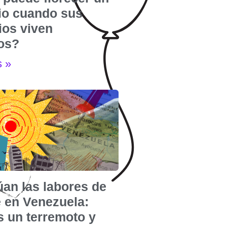
rio cuando sus
ios viven
dos?
s »
úan las labores de
e en Venezuela:
s un terremoto y