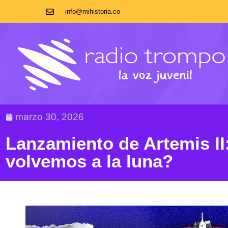
info@mihistoria.co
marzo 30, 2026
Lanzamiento de Artemis II
volvemos a la luna?