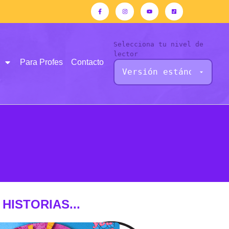
Selecciona tu nivel de
lector
Para Profes
Contacto
HISTORIAS...