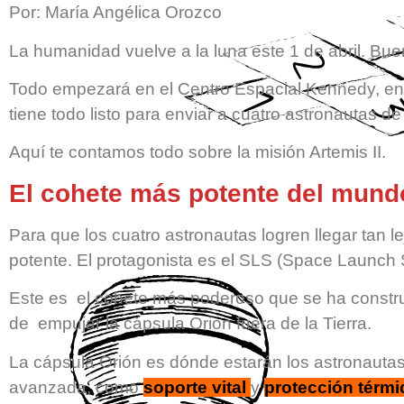
Por: María Angélica Orozco
La humanidad vuelve a la luna este 1 de abril. Bue
Todo empezará en el Centro Espacial Kennedy, en
tiene todo listo para enviar a cuatro astronautas de 
Aquí te contamos todo sobre la misión Artemis II.
El cohete más potente del mund
Para que los cuatro astronautas logren llegar tan 
potente. El protagonista es el SLS (Space Launch
Este es el cohete más poderoso que se ha construi
de empujar la cápsula Orion fuera de la Tierra.
La cápsula Orión es dónde estarán los astronauta
avanzada, como
soporte vital
y
protección térmi