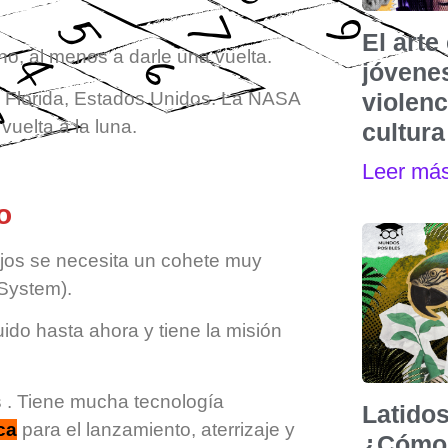
El art
no, al menos a darle una vuelta.
jóvenes
 Florida, Estados Unidos. La NASA
violen
vuelta a la luna.
cultura
Leer má
o
lejos se necesita un cohete muy
 System).
do hasta ahora y tiene la misión
s . Tiene mucha tecnología
Latidos
ca
para el lanzamiento, aterrizaje y
¿Cómo 