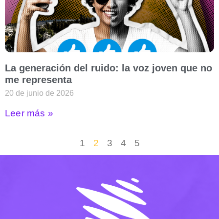
La generación del ruido: la voz joven que no
me representa
20 de junio de 2026
Leer más »
1
2
3
4
5