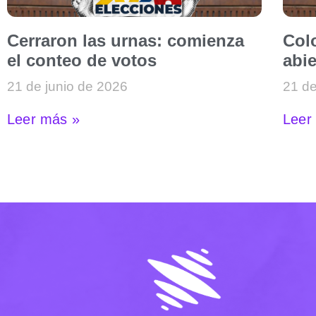
Cerraron las urnas: comienza
Col
el conteo de votos
abie
21 de junio de 2026
21 de
Leer más »
Leer