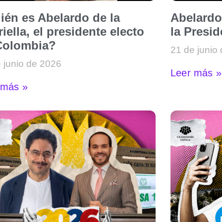
ién es Abelardo de la
Abelardo
iella, el presidente electo
la Presi
Colombia?
21 de junio
 junio de 2026
Leer más »
 más »