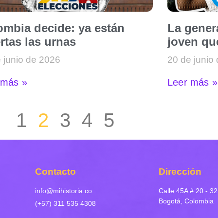
ombia decide: ya están
La genera
rtas las urnas
joven qu
 junio de 2026
20 de junio
 más »
Leer más »
1
2
3
4
5
Contacto
Dirección
info@mihistoria.co
Calle 45A # 20 - 32
Bogotá, Colombia
(+57) 311 535 4308