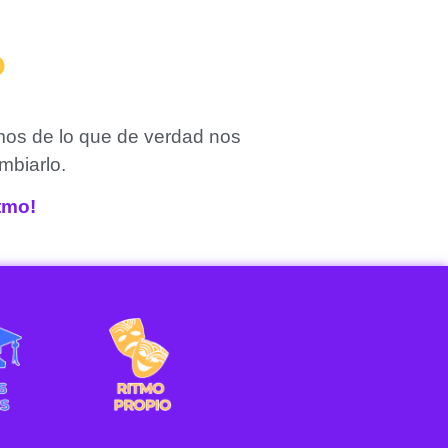
?
mos de lo que de verdad nos
mbiarlo.
itmo!