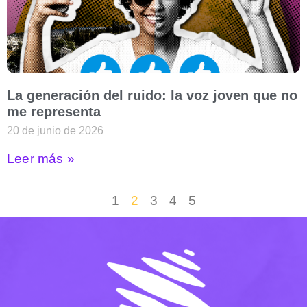
La generación del ruido: la voz joven que no
me representa
20 de junio de 2026
Leer más »
1
2
3
4
5