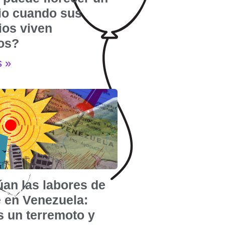
rio cuando sus
ios viven
dos?
s »
úan las labores de
e en Venezuela:
s un terremoto y