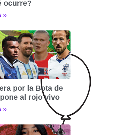
é ocurre?
s »
era por la Bota de
pone al rojo vivo
s »