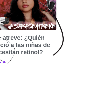
e atreve: ¿Quién
ió a las niñas de
esitan retinol?
s »