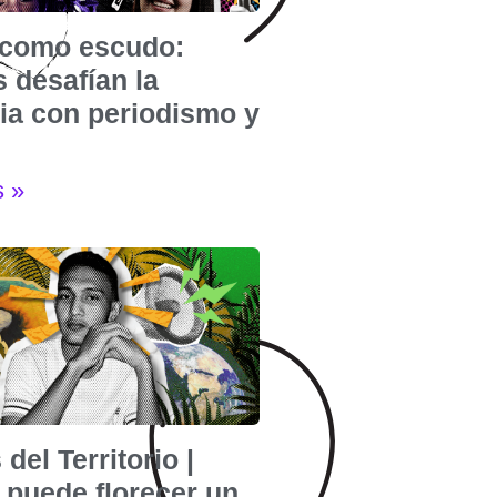
e como escudo:
 desafían la
cia con periodismo y
s »
 del Territorio |
puede florecer un