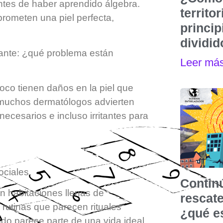
tes de haber aprendido álgebra.
territo
rometen una piel perfecta,
princip
dividi
ante: ¿qué problema están
Leer má
co tienen daños en la piel que
 muchos dermatólogos advierten
ecesarios e incluso irritantes para
ociales.
Contin
 habitaciones llenas de
rescat
rutinas que parecen rituales
¿qué e
Todo parece parte de una vida ideal.