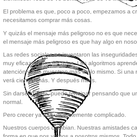
El problema es que, poco a poco, empezamos a cr
necesitamos comprar más cosas.
Y quizás el mensaje más peligroso no es que nec
el mensaje más peligroso es que hay algo en nosot
Las redes sociales no inventaron las inseguridade
muy eficaz de amplificarlas. Los algoritmos apren
atención y nos muestran más de lo mismo. Si una n
verá cientos más. Y después miles.
Sin darse cuenta, puede terminar pensando que un
normal.
Pero crecer ya es suficientemente complicado.
Nuestros cuerpos cambian. Nuestras amistades ca
forma en que nos vemos a nosotros mismos. Todo 