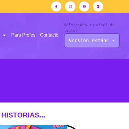
Selecciona tu nivel de
lector
Para Profes
Contacto
HISTORIAS...