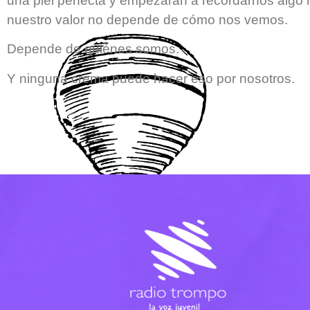
una piel perfecta y empezaran a recordarnos algo
nuestro valor no depende de cómo nos vemos.
Depende de quiénes somos.
Y ninguna crema puede hacer eso por nosotros.