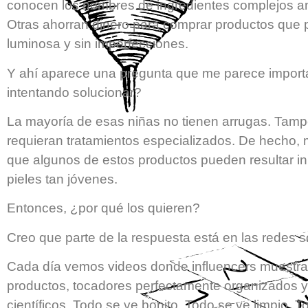
conocen los nombres de ingredientes complejos an
Otras ahorran dinero para comprar productos que p
luminosa y sin imperfecciones.
Y ahí aparece una pregunta que me parece import
intentando solucionar?
La mayoría de esas niñas no tienen arrugas. Tampo
requieran tratamientos especializados. De hecho,
que algunos de estos productos pueden resultar inn
pieles tan jóvenes.
Entonces, ¿por qué los quieren?
Creo que parte de la respuesta está en las redes s
Cada día vemos videos donde influencers muestran
productos, tocadores perfectamente organizados y 
científicos. Todo se ve bonito. Todo se ve limpio. 