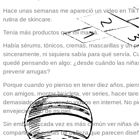
Hace unas semanas me apareció un video en TikT
rutina de skincare.
Tenía más productos que mi mamá.
Había sérums, tónicos, cremas, mascarillas y un pr
sinceramente, ni siquiera sabía para qué servía. 
quedé pensando en algo: ¿desde cuándo las niñas
prevenir arrugas?
Porque cuando yo pienso en tener diez años, piens
con amigos, montar bicicleta, ver series, hacer tar
demasiado tiempo viendo videos en internet. No p
envejecimiento de mi piel.
Sin embargo, cada vez es más común ver niñas de
compartiendo rutinas de belleza que parecen dise