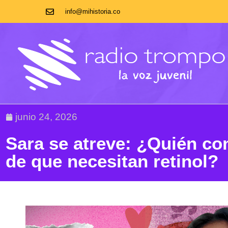
info@mihistoria.co
junio 24, 2026
Sara se atreve: ¿Quién co
de que necesitan retinol?