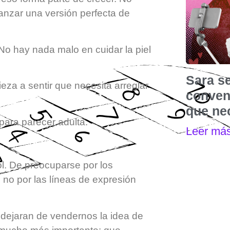
anzar una versión perfecta de
No hay nada malo en cuidar la piel
Sara s
za a sentir que necesita arreglar
convenc
que nec
para parecer adulta.
Leer má
ol. De preocuparse por los
 no por las líneas de expresión
 dejaran de vendernos la idea de