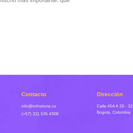
 mucho más importante: que
Contacto
Dirección
info@mihistoria.co
Calle 45A # 20 - 32
Bogotá, Colombia
(+57) 311 535 4308