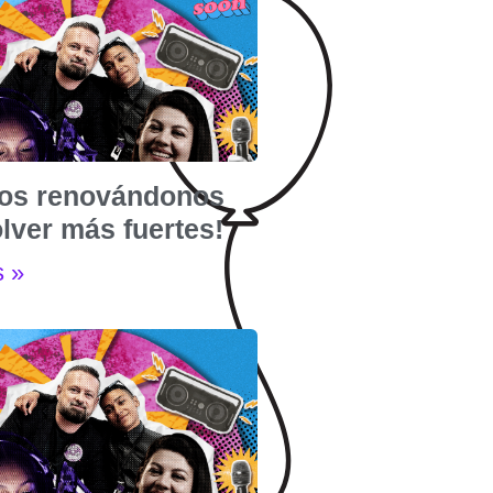
os renovándonos
lver más fuertes!
s »