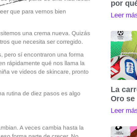
por qu
eer que para vernos bien
Leer má
esitemos una crema nueva. Quizás
ros que necesita ser corregido.
s, pero sí encontraron una forma
den rápidamente qué nos llama la
iña ve videos de skincare, pronto
La carr
a rutina de diez pasos es algo
Oro se 
Leer má
mbian. A veces cambia hasta la
eso forma parte de crecer. No