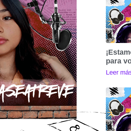
¡Estam
para vo
Leer má