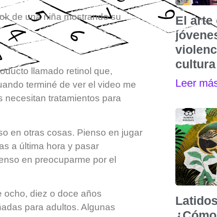
ok de una niña mostrando su
El art
jóvenes
violen
cultura
oducto llamado retinol que,
Leer má
Cuando terminé de ver el video me
 necesitan tratamientos para
o en otras cosas. Pienso en jugar
eas a última hora y pasar
ienso en preocuparme por el
 ocho, diez o doce años
Latidos
ñadas para adultos. Algunas
¿Cómo 