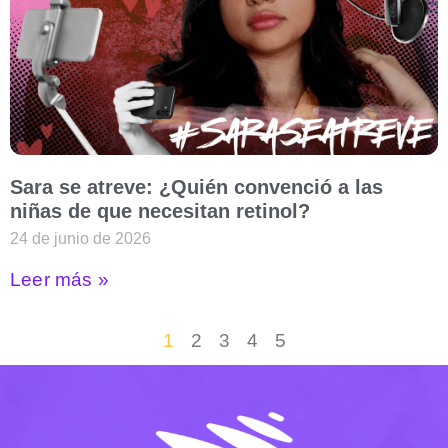
Sara se atreve: ¿Quién convenció a las
niñas de que necesitan retinol?
24 de junio de 2026
Leer más »
1
2
3
4
5