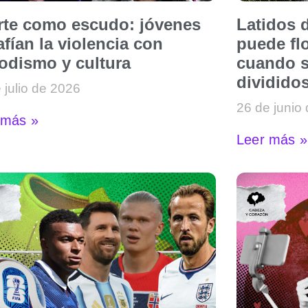
arte como escudo: jóvenes
Latidos d
fían la violencia con
puede flo
iodismo y cultura
cuando s
dividido
 julio de 2026
26 de junio
 más »
Leer más »