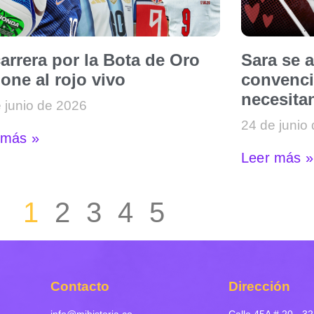
arrera por la Bota de Oro
Sara se 
one al rojo vivo
convenci
necesitan
 junio de 2026
24 de junio
 más »
Leer más »
1
2
3
4
5
Contacto
Dirección
info@mihistoria.co
Calle 45A # 20 - 32