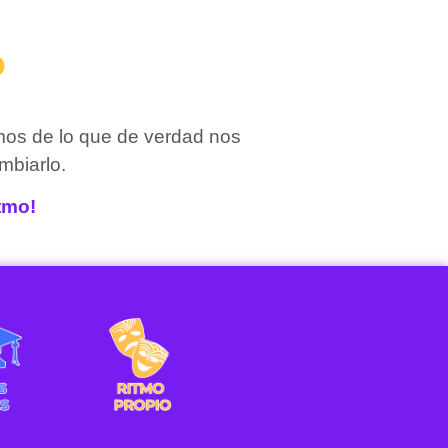
?
mos de lo que de verdad nos
mbiarlo.
itmo!