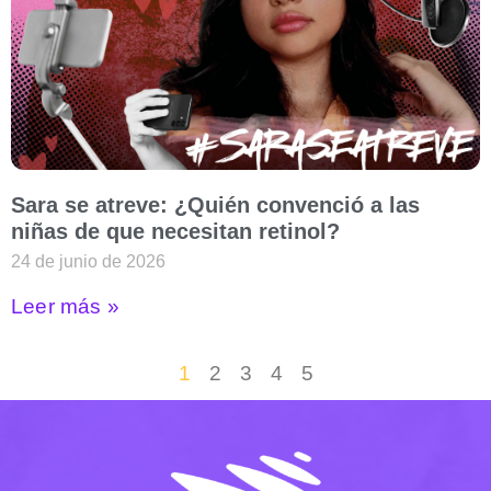
Sara se atreve: ¿Quién convenció a las
niñas de que necesitan retinol?
24 de junio de 2026
Leer más »
1
2
3
4
5