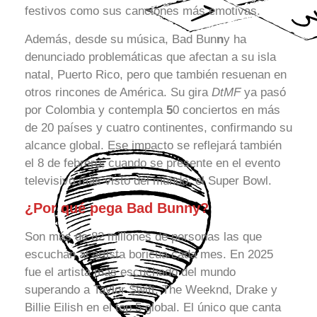
festivos como sus canciones más emotivas.
Además, desde su música, Bad Bun
n
y ha
denunciado problemáticas que afectan a su isla
natal, Puerto Rico, pero que también resuenan en
otros rincones de América. Su gira
DtMF
ya pasó
por Colombia y contempla
5
0 conciertos en más
de 20 países y cuatro continentes, confirmando su
alcance global. Ese impacto se reflejará también
el 8 de febrero, cuando se presente en el evento
televisivo más visto del mundo: el Super Bowl.
¿Por qué pega Bad Bunny?
Son más de 82 millones de personas las que
escuchan al artista boricua cada mes. En 2025
fue el artista más escuchado del mundo
superando a Taylor Swift, The Weeknd, Drake y
Billie Eilish en el top 5 global. El único que canta