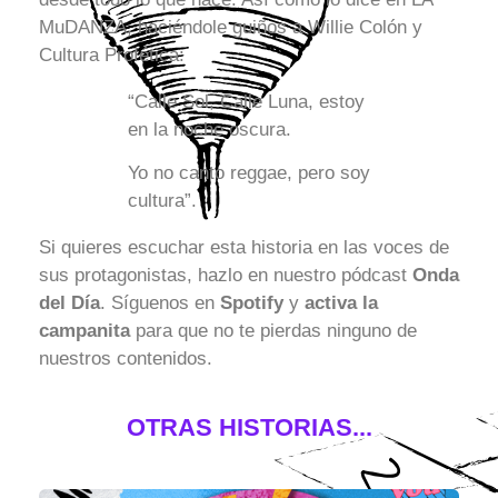
MuDANZA, haciéndole guiños a Willie Colón y
Cultura Profética:
“Calle Sol, Calle Luna, estoy
en la noche oscura.
Yo no canto reggae, pero soy
cultura”.
Si quieres escuchar esta historia en las voces de
sus protagonistas, hazlo en nuestro pódcast
Onda
del Día
. Síguenos en
Spotify
y
activa la
campanita
para que no te pierdas ninguno de
nuestros contenidos.
OTRAS HISTORIAS...