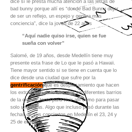
dice sí le presta mucha atención a las letras de
bad bunny porque allí es “donde Bad Bunny dejar
de ser un reflejo, un espejo y genera más
conciencia”, dice la joven de 22 años
“Aquí nadie quiso irse, quien se fue
sueña con volver”
Salomé, de 19 años, desde Medellín tiene muy
presente esta frase de Lo que le pasó a Hawaii.
Tiene mayor sentido si se tiene en cuenta que lo
dice desde una ciudad que sufre por la
gentrificación
que es desplazamiento que hacen
los extranjeros de los locales en diferentes barrios
de la ciudad, tanto para vivir allí como para pasar
solo unos días. Algo que incluso pasó durante las
fechas de sus conciertos en Medellín el 23, 24 y
25 de enero.