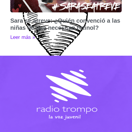
Sara se atreve: ¿Quién convenció a las
niñas de que necesitan retinol?
Leer más »