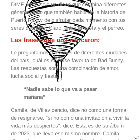
DtMF no es solo un disco que combina diferentes
géneros, sino que también habla de la historia de
Puerto Rico y de disfrutar cada momento con tus
seres queridos. Claro, entre la fiesta y el perreo.
Las frases que nos marcaron:
Le preguntamos a jóvenes de diferentes ciudades
del país, cuál es su frase favorita de Bad Bunny.
Las respuestas son una combinación de amor,
lucha social y fiesta:
“Nadie sabe lo que va a pasar
mañana”
Camila, de Villavicencio, dice no como una forma
de resignarse, “si no como una invitación a vivir la
vida más despiertos”, dice. Esta es de su álbum
de 2023, que lleva ese mismo nombre. Camila