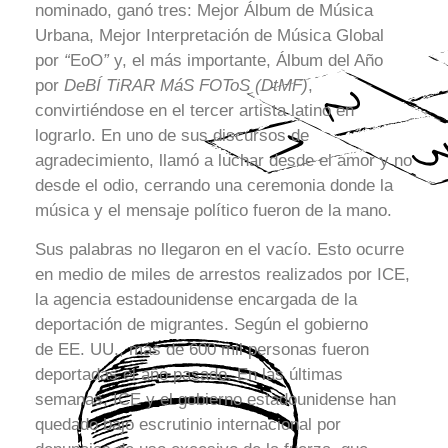
nominado, ganó tres: Mejor Álbum de Música
Urbana, Mejor Interpretación de Música Global
por
“
EoO
”
y, el más importante, Álbum del Año
por
DeBÍ TiRAR MáS FOToS (DtMF)
,
convirtiéndose en el tercer artista latino en
lograrlo. En uno de sus discursos de
agradecimiento, llamó a luchar desde el amor y no
desde el odio, cerrando una ceremonia donde la
música y el mensaje político fueron de la mano.
Sus palabras no llegaron en el vacío. Esto ocurre
en medio de miles de arrestos realizados por ICE,
la agencia estadounidense encargada de la
deportación de migrantes. Según el gobierno
de EE. UU., más de 600 mil personas fueron
deportadas el año pasado. En las últimas
semanas, ICE y el gobierno estadounidense han
quedado bajo escrutinio internacional por