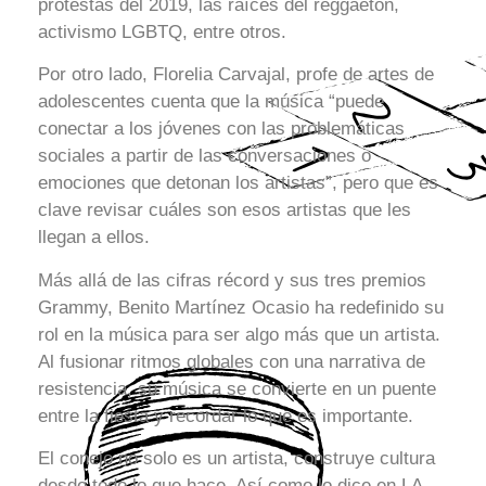
protestas del 2019, las raíces del reggaeton,
activismo LGBTQ, entre otros.
Por otro lado, Florelia Carvajal, profe de artes de
adolescentes cuenta que la música “puede
conectar a los jóvenes con las problemáticas
sociales a partir de las conversaciones o
emociones que detonan los artistas”, pero que es
clave revisar cuáles son esos artistas que les
llegan a ellos.
Más allá de las cifras récord y sus tres premios
Grammy, Benito Martínez Ocasio ha redefinido su
rol en la música para ser algo más que un artista.
Al fusionar ritmos globales con una narrativa de
resistencia, su música se convierte en un puente
entre la fiesta y recordar lo que es importante.
El conejo no solo es un artista, construye cultura
desde todo lo que hace. Así como lo dice en LA