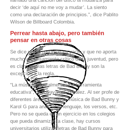
llamado una canción del disco la mudanza para
decir ‘de aquí no me voy a mudar’. La siento
como una declaración de principios.”, dice Pablito
Wilson de Billboard Colombia.
Perrear hasta abajo, pero también
pensar en otras cosas
Se dice que el reguetón es vacío y que no aporta
mucho al pensamiento crítico de la juventud, pero
es claro que las letras de Bad Bunny son la
excepción a la regla.
“La música es totalmente una herramienta
educativa”, dice Dayana González. Al ser profe de
diferentes áreas, utiliza la música de Bad Bunny y
Karol G para analizar el lenguaje, los versos, etc.
Pero no se queda en un ejercicio en los colegios
que pueda dinamizar la clase, hay cursos
universitarios utilizan letras de Bad Bunny para