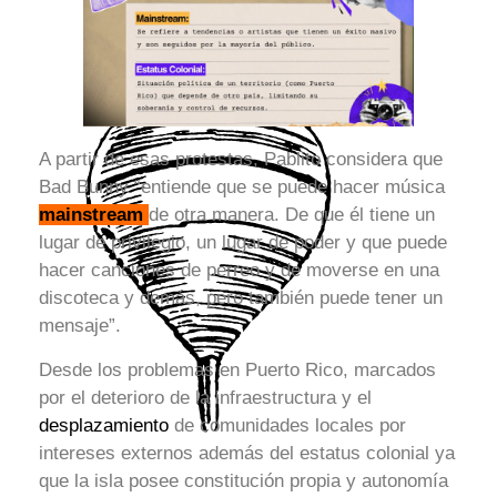
A partir de esas protestas, Pablito considera que
Bad Bunny “entiende que se puede hacer música
mainstream
de otra manera. De que él tiene un
lugar de privilegio, un lugar de poder y que puede
hacer canciones de perreo y de moverse en una
discoteca y demás, pero también puede tener un
mensaje”.
Desde los problemas en Puerto Rico, marcados
por el deterioro de la infraestructura y el
desplazamiento
de comunidades locales por
intereses externos además del estatus colonial ya
que la isla posee constitución propia y autonomía