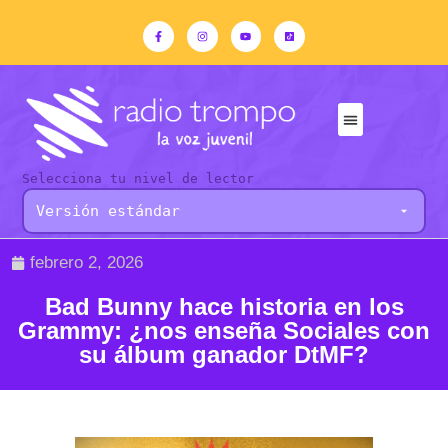
Selecciona tu nivel de lector
febrero 2, 2026
Bad Bunny hace historia en los
Grammy: ¿nos enseña Sociales con
su álbum ganador DtMF?