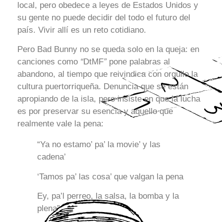
local, pero obedece a leyes de Estados Unidos y
su gente no puede decidir del todo el futuro del
país. Vivir allí es un reto cotidiano.
Pero Bad Bunny no se queda solo en la queja: en
canciones como
“
DtMF
”
pone palabras al
abandono, al tiempo que reivindica con orgullo la
cultura puertorriqueña. Denuncia que se están
apropiando de la isla, pero insiste en que la lucha
es por preservar su esencia y aquello que
realmente vale la pena:
“Ya no estamo’ pa’ la movie’ y las
cadena’
‘Tamos pa’ las cosa’ que valgan la pena
Ey, pa’l perreo, la salsa, la bomba y la
plena”