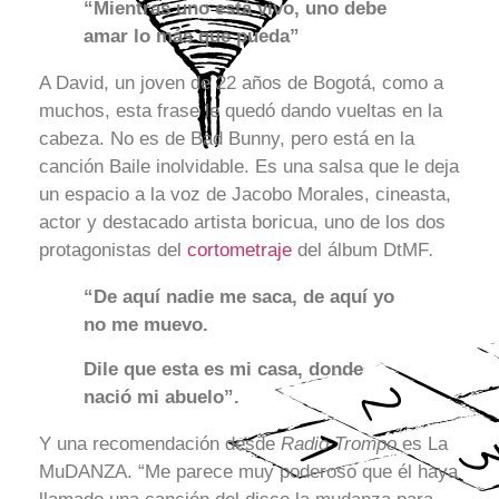
“Mientras uno está vivo, uno debe
amar lo más que pueda”
A David, un joven de 22 años de Bogotá, como a
muchos, esta frase le quedó dando vueltas en la
cabeza. No es de Bad Bunny, pero está en la
canción Baile inolvidable. Es una salsa que le deja
un espacio a la voz de Jacobo Morales, cineasta,
actor y destacado artista boricua, uno de los dos
protagonistas del
cortometraje
del álbum DtMF
.
“De aquí nadie me saca, de aquí yo
no me muevo.
Dile que esta es mi casa, donde
nació mi abuelo”.
Y una recomendación desde
Radio Trompo
es La
MuDANZA. “Me parece muy poderoso que él haya