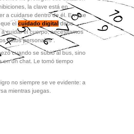
hibiciones, la clave está en
er a cuidarse dentro de él. En ese
 que el
cuidado digital
debe
a cuidar el cuerpo, necesitamos
los datos personales”.
ezó cuando se subió al bus, sino
 en un chat. Le tomó tiempo
ligro no siempre se ve evidente: a
sa mientras juegas.