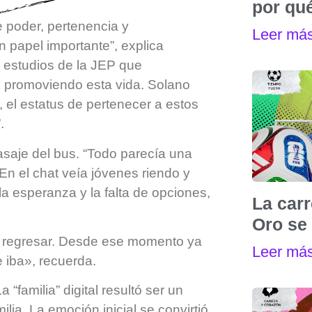
por qu
e poder, pertenencia y
Leer má
 papel importante”, explica
 estudios de la JEP que
k promoviendo esta vida. Solano
, el estatus de pertenecer a estos
.
pasaje del bus. “Todo parecía una
 En el chat veía jóvenes riendo y
a esperanza y la falta de opciones,
La carr
Oro se 
ía regresar. Desde ese momento ya
Leer má
e iba», recuerda.
 “familia” digital resultó ser un
ia. La emoción inicial se convirtió