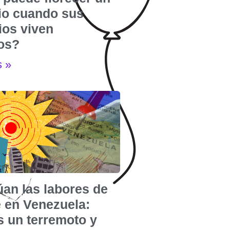
rio cuando sus
ios viven
dos?
s »
úan las labores de
e en Venezuela:
s un terremoto y