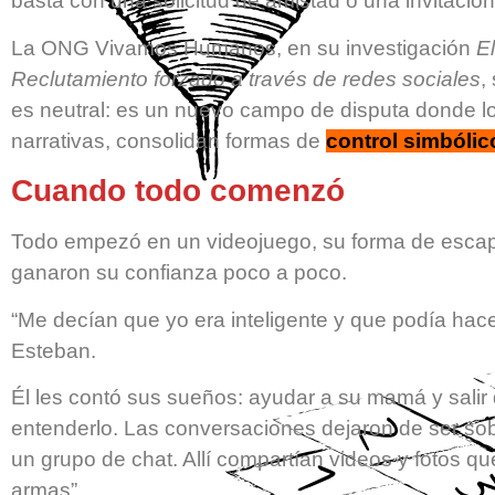
basta con una solicitud de amistad o una invitación
La ONG Vivamos Humanos, en su investigación
El
Reclutamiento forzado a través de redes sociales
,
es neutral: es un nuevo campo de disputa donde l
narrativas, consolidan formas de
control simbólic
Cuando todo comenzó
Todo empezó en un videojuego, su forma de escapa
ganaron su confianza poco a poco.
“Me decían que yo era inteligente y que podía hac
Esteban.
Él les contó sus sueños: ayudar a su mamá y salir d
entenderlo. Las conversaciones dejaron de ser sob
un grupo de chat. Allí compartían videos y fotos q
armas”.