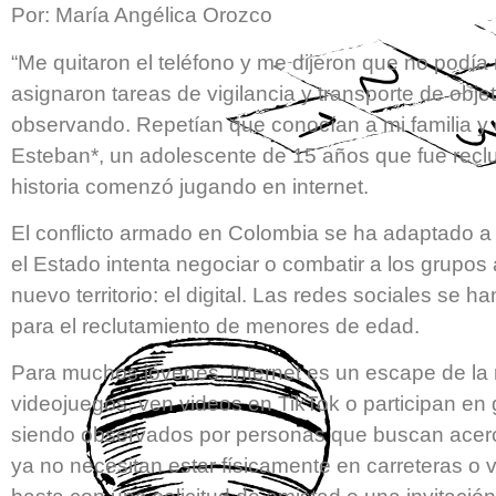
Por: María Angélica Orozco
“Me quitaron el teléfono y me dijeron que no podía
asignaron tareas de vigilancia y transporte de obj
observando. Repetían que conocían a mi familia y 
Esteban*, un adolescente de 15 años que fue recl
historia comenzó jugando en internet.
El conflicto armado en Colombia se ha adaptado a 
el Estado intenta negociar o combatir a los grupo
nuevo territorio: el digital. Las redes sociales se 
para el reclutamiento de menores de edad.
Para muchos jóvenes, internet es un escape de la 
videojuegos, ven videos en TikTok o participan e
siendo observados por personas que buscan acerc
ya no necesitan estar físicamente en carreteras o 