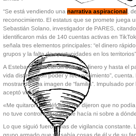
“Se está vendiendo una
narrativa aspiracional
, d
reconocimiento. El estatus que se promete juega un
Sebastián Solano, investigador de PARES, citando
identificaron más de 140 cuentas activas en TikTo
señala tres elementos principales: “el dinero rápido
grupos y la falta de oportunidades en los territorios”
A Esteban le ofrecieron trabajo, dinero y hasta el 
vida distinta, con poder y reconocimiento”, cuenta.
mostrando una imagen de “familia”. Impulsado por l
aceptó viajar.
«Me quitaron el teléfono y me dijeron que no pod
no tuve control sobre lo que hacía ni sobre a dónd
Lo que siguió fueron días de vigilancia constante. La
grupo armado que ya sabía cosas de él y de su famil