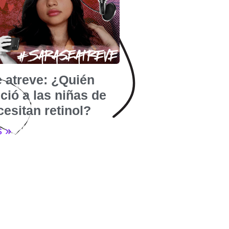
e atreve: ¿Quién
ió a las niñas de
esitan retinol?
s »