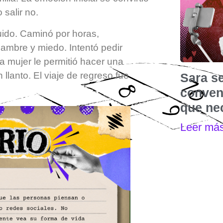
 salir no.
ido. Caminó por horas,
ambre y miedo. Intentó pedir
 mujer le permitió hacer una
llanto. El viaje de regreso fue
Sara s
convenc
que nec
Leer má