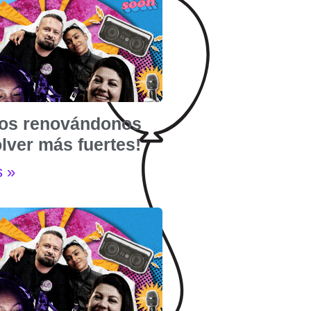
os renovándonos
lver más fuertes!
s »