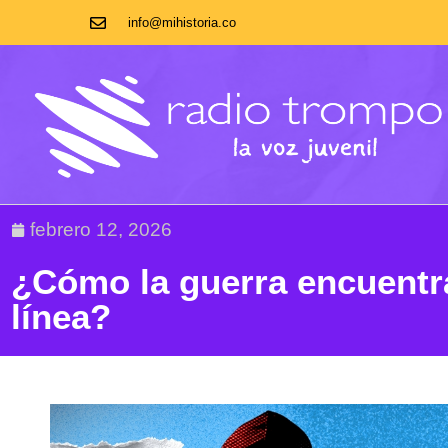
info@mihistoria.co
febrero 12, 2026
¿Cómo la guerra encuentra
línea?