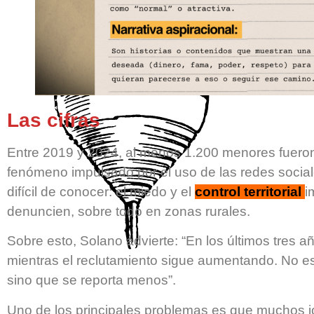
Las cifras
Entre 2019 y 2024, al menos 1.200 menores fueron
fenómeno impulsado por el uso de las redes sociale
difícil de conocer: el miedo y el
control territorial
i
denuncien, sobre todo en zonas rurales.
Sobre esto, Solano advierte: “En los últimos tres 
mientras el reclutamiento sigue aumentando. No e
sino que se reporta menos”.
Uno de los principales problemas es que muchos 