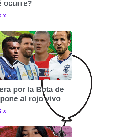
é ocurre?
s »
era por la Bota de
pone al rojo vivo
s »