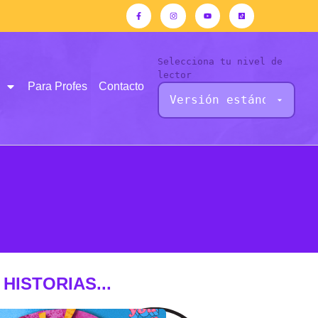
Selecciona tu nivel de
lector
Para Profes
Contacto
HISTORIAS...