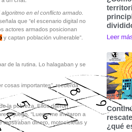
 a un chat.
territo
 algoritmo en el conflicto armado.
princip
 señala que “el escenario digital no
dividi
os actores armados posicionan
Leer má
o
y captan población vulnerable”.
r de la rutina. Lo halagaban y se
er cosas importantes”, recuerda
e la pobreza. Ellos dijeron
Contin
re el juego. “Luego me invitaron a
rescat
ue mostraban dinero, motocicletas y
¿qué e