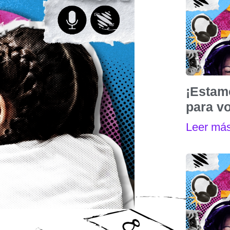
¡Estam
para vo
Leer má