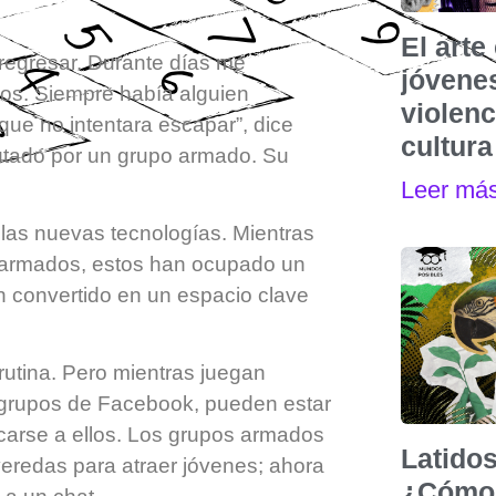
El art
 regresar. Durante días me
jóvenes
etos. Siempre había alguien
violen
que no intentara escapar”, dice
cultura
utado por un grupo armado. Su
Leer má
las nuevas tecnologías. Mientras
s armados, estos han ocupado un
han convertido en un espacio clave
rutina. Pero mientras juegan
n grupos de Facebook, pueden estar
arse a ellos. Los grupos armados
Latidos
veredas para atraer jóvenes; ahora
¿Cómo 