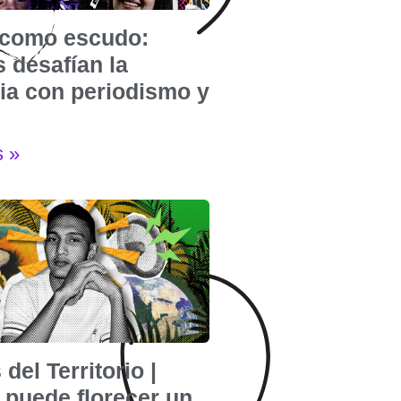
e como escudo:
 desafían la
cia con periodismo y
s »
 del Territorio |
puede florecer un