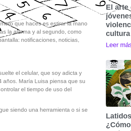
El art
jóvenes
rimero que haces es estirar la mano
violen
agas la alarma y al segundo, como
cultura
ntalla: notificaciones, noticias,
Leer má
elte el celular, que soy adicta y
14 años. María Luisa piensa que su
ntrolar el tiempo de uso del
igue siendo una herramienta o si se
Latidos
¿Cómo 