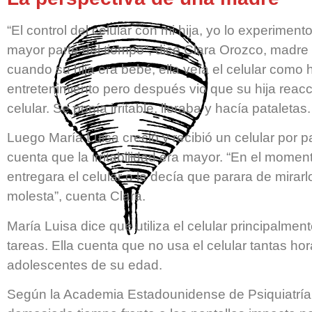
“El control del celular con mi hija, yo lo experime
mayor parte del tiempo”, dice Clara Orozco, madre
cuando su hija era bebé, ella veía el celular como 
entretenimiento pero después vio que su hija reac
celular. Se ponía irritable, lloraba y hacía pataletas
Luego María Luisa creció y recibió un celular por pa
cuenta que la irritabilidad era mayor. “En el mome
entregara el celular o le decía que parara de mirarl
molesta”, cuenta Clara.
María Luisa dice que utiliza el celular principalme
tareas. Ella cuenta que no usa el celular tantas hor
adolescentes de su edad.
Según la Academia Estadounidense de Psiquiatría I