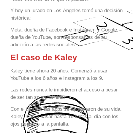
Y hoy un jurado en Los Ángeles tomó una decisión
histórica:
Meta, dueña de Facebook e Instagram y Google,
dueña de YouTube, son responsables de su
adicción a las redes sociales.
El caso de Kaley
Kaley tiene ahora 20 años. Comenzó a usar
YouTube a los 6 años e Instagram a los 9.
Las redes nunca le impidieron el acceso a pesar
de ser tan solo una niña.
Con el tiempo, las apps se apoderaron de su vida.
Kaley llegó a pasar hasta 16 horas al día con los
ojos pegados a la pantalla.