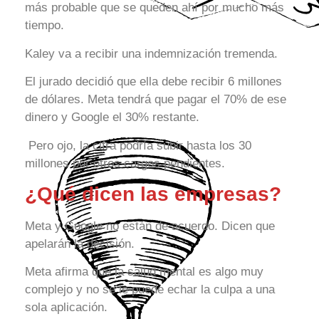
más probable que se queden ahí por mucho más
tiempo.
Kaley va a recibir una indemnización tremenda.
El jurado decidió que ella debe recibir 6 millones
de dólares. Meta tendrá que pagar el 70% de ese
dinero y Google el 30% restante.
Pero ojo, la cifra podría subir hasta los 30
millones por otros cargos pendientes.
¿Qué dicen las empresas?
Meta y Google no están de acuerdo. Dicen que
apelarán la decisión.
Meta afirma que la salud mental es algo muy
complejo y no se le puede echar la culpa a una
sola aplicación.