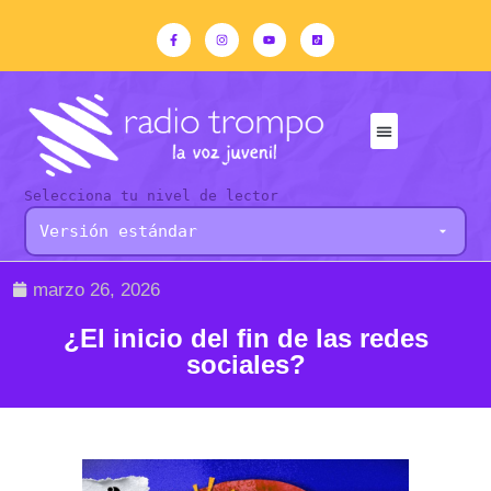
Selecciona tu nivel de lector
marzo 26, 2026
¿El inicio del fin de las redes
sociales?