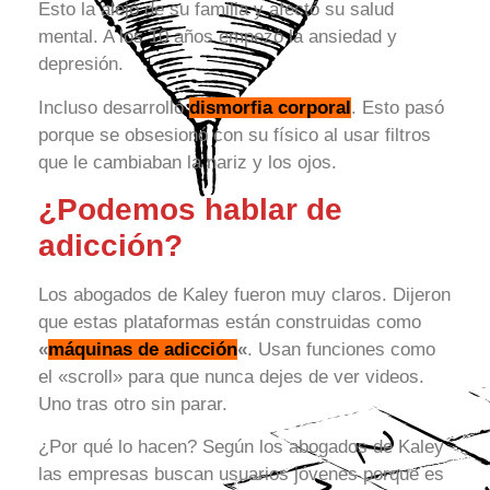
Esto la alejó de su familia y afectó su salud
mental. A los 10 años empezó la ansiedad y
depresión.
Incluso desarrolló
dismorfia corporal
. Esto pasó
porque se obsesionó con su físico al usar filtros
que le cambiaban la nariz y los ojos.
¿Podemos hablar de
adicción?
Los abogados de Kaley fueron muy claros. Dijeron
que estas plataformas están construidas como
«
máquinas de adicción
«
. Usan funciones como
el «scroll» para que nunca dejes de ver videos.
Uno tras otro sin parar.
¿Por qué lo hacen? Según los abogados de Kaley
las empresas buscan usuarios jóvenes porque es