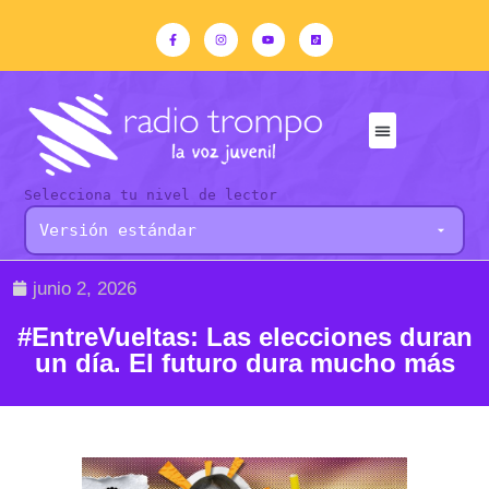
Selecciona tu nivel de lector
junio 2, 2026
#EntreVueltas: Las elecciones duran
un día. El futuro dura mucho más