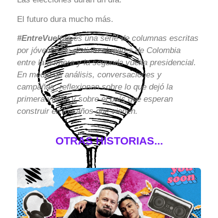
El futuro dura mucho más.
#
EntreVueltas
es una serie de columnas escritas
por jóvenes de distintos lugares de Colombia
entre la primera y la segunda vuelta presidencial.
En medio de análisis, conversaciones y
campañas, reflexionan sobre lo que dejó la
primera vuelta y sobre el país que esperan
construir en los años que vienen.
OTRAS HISTORIAS...