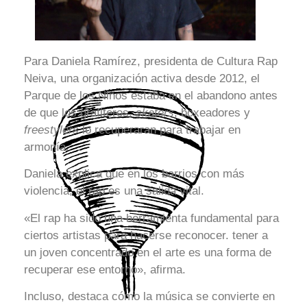
Para Daniela Ramírez, presidenta de Cultura Rap
Neiva, una organización activa desde 2012, el
Parque de los Niños estaba en el abandono antes
de que los grafiteros,
skaters
, boxeadores y
freestylers
lo recuperaran para trabajar en
armonía.
Daniela explica que en los barrios con más
violencia, el rap es una salida vital.
«El rap ha sido una herramienta fundamental para
ciertos artistas para hacerse reconocer. tener a
un joven concentrado en el arte es una forma de
recuperar ese entorno», afirma.
Incluso, destaca cómo la música se convierte en