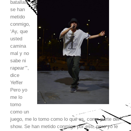
batallas
se han
metido
conmigo,
‘Ay, que
usted
camina
mal y no
sabe ni
rapear’”,
dice
Yeffer
Pero yo
me lo
tomo
como un
juego, me lo tomo como lo que es, como parte del
show. Se han metido conmigo por eso, pero yo le