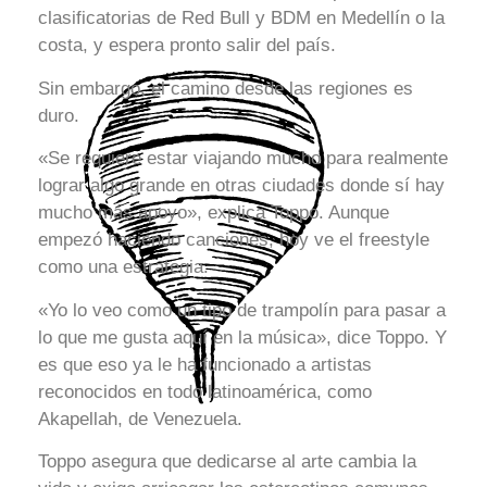
clasificatorias de Red Bull y BDM en Medellín o la
costa, y espera pronto salir del país.
Sin embargo, el camino desde las regiones es
duro.
«Se requiere estar viajando mucho para realmente
lograr algo grande en otras ciudades donde sí hay
mucho más apoyo», explica Toppo. Aunque
empezó haciendo canciones, hoy ve el freestyle
como una estrategia.
«Yo lo veo como un tipo de trampolín para pasar a
lo que me gusta aquí en la música», dice Toppo. Y
es que eso ya le ha funcionado a artistas
reconocidos en todo latinoamérica, como
Akapellah, de Venezuela.
Toppo asegura que dedicarse al arte cambia la