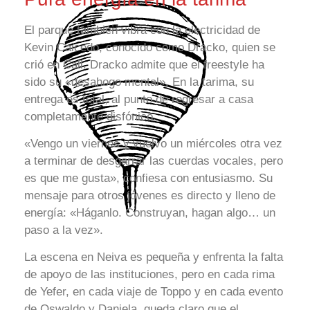
El parque también vibra con la electricidad de
Kevin Caicedo, conocido como Dracko, quien se
crió en Cali. Dracko admite que el freestyle ha
sido su «desahogo mental». En la tarima, su
entrega es total, al punto de regresar a casa
completamente disfónico.
«Vengo un viernes y vuelvo un miércoles otra vez
a terminar de desgarrar las cuerdas vocales, pero
es que me gusta», confiesa con entusiasmo. Su
mensaje para otros jóvenes es directo y lleno de
energía: «Háganlo. Construyan, hagan algo… un
paso a la vez».
La escena en Neiva es pequeña y enfrenta la falta
de apoyo de las instituciones, pero en cada rima
de Yefer, en cada viaje de Toppo y en cada evento
de Oswaldo y Daniela, queda claro que el