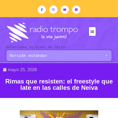
Selecciona tu nivel de lector
mayo 25, 2026
Rimas que resisten: el freestyle que
late en las calles de Neiva