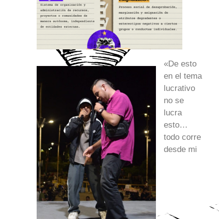
«De esto
en el tema
lucrativo
no se
lucra
esto…
todo corre
desde mi