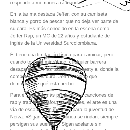
respondo a mi manera rapeando».
En la tarima destaca Jeffer, con su camiseta
blanca y gorro de pescar que no deja ver parte de
su cara. Es más conocido en la escena como
Jeffer Rap, un MC de 22 años y estudiante de
inglés de la Universidad Surcolombiana.
Él tiene una limitación física para caminar, pero
cuando toma el micrófono, cualquier barrera
desaparece. En las batallas de freestyle, donde la
competencia es dura, Jeff ha tenido que
demostrar de qué está hecho.
Para él, que además produce sus canciones de
rap y trap en plataformas digitales, el arte es una
vía de escape y un mensaje para la juventud de
Neiva: «Sigan adelante, nunca se rindan, siempre
persigan sus sueños… Sigan adelante sin