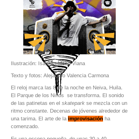
Ilustración: Isabella Meza Viana
Texto y fotos: Alejandro Valencia Carmona
El reloj marca las 8 de la noche en Neiva, Huila.
El Parque de los Niños se transforma. El sonido
de las patinetas en el
skatepark
se mezcla con un
ritmo constante. Decenas de jóvenes alrededor de
una tarima. El arte de la
improvisación
ha
comenzado.
Es una escena pequeña, de unas 30 a 40