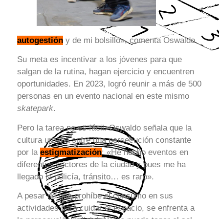
autogestión
y de mi bolsillo», comenta Oswaldo.
Su meta es incentivar a los jóvenes para que
salgan de la rutina, hagan ejercicio y encuentren
oportunidades. En 2023, logró reunir a más de 500
personas en un evento nacional en este mismo
skatepark
.
Pero la tarea no es fácil. Oswaldo señala que la
cultura urbana sufre una persecución constante
por la
estigmatización
: «He hecho eventos en
diferentes sectores de la ciudad y pues me ha
llegado la policía, tránsito… es raro».
A pesar de que prohíbe el consumo en sus
actividades para cuidar el espacio, se enfrenta a