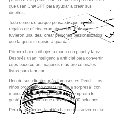
que usan ChatGPT para ayudar a crear sus
diseños.
Todo comenzó porque pensaban que muchos
regalos de oficina eran aburridos. Entonces
tuvieron una idea: crear peluches personalizados
que la gente sí quisiera guardar.
Primero hacen dibujos a mano con papel y lápiz.
Después usan inteligencia artificial para convertir
esos bocetos en imágenes más profesionales
listas para fabricar.
Uno de sus clientes más famosos es Reddit. Los
niños propusieron crear una “caja sorpresa” con
muñecos raros y especiales. A la empresa le
gustó tanto la idea que encargó 2.000 peluches.
Pero los expertos también hacen una advertencia: