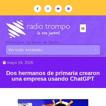
Selecciona tu nivel de lector
mayo 19, 2026
Dos hermanos de primaria crearon
una empresa usando ChatGPT