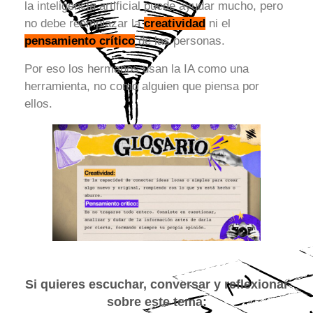
la inteligencia artificial puede ayudar mucho, pero
no debe reemplazar la
creatividad
ni el
pensamiento crítico
de las personas.
Por eso los hermanos usan la IA como una
herramienta, no como alguien que piensa por
ellos.
Si quieres escuchar, conversar y reflexionar
sobre este tema: