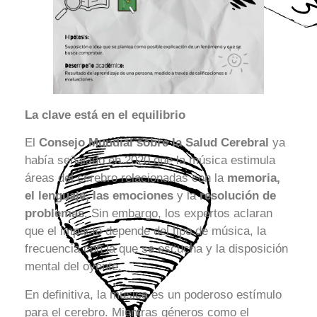
La clave está en el equilibrio
El
Consejo Mundial sobre la Salud Cerebral
ya
había señalado en 2020 que la música estimula
áreas del cerebro relacionadas con la
memoria,
el lenguaje, las emociones
y la
resolución de
problemas
. Sin embargo, los expertos aclaran
que el impacto depende del tipo de música, la
frecuencia con la que se escucha y la disposición
mental del oyente.
En definitiva, la música es un poderoso estímulo
para el cerebro. Mientras géneros como el