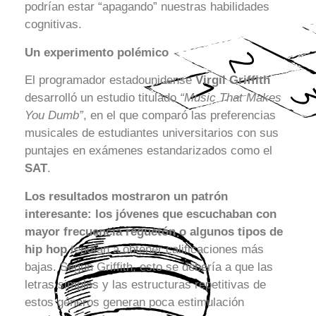
podrían estar “apagando” nuestras habilidades
cognitivas.
Un experimento polémico
El programador estadounidense
Virgil Griffith
desarrolló un estudio titulado
“Music That Makes
You Dumb”
, en el que comparó las preferencias
musicales de estudiantes universitarios con sus
puntajes en exámenes estandarizados como el
SAT
.
Los resultados mostraron un patrón
interesante: los jóvenes que escuchaban con
mayor frecuencia reguetón o algunos tipos de
hip hop
tendían a obtener calificaciones más
bajas. Según Griffith, esto se debería a que las
letras simples y las estructuras repetitivas de
estos géneros generan poca estimulación