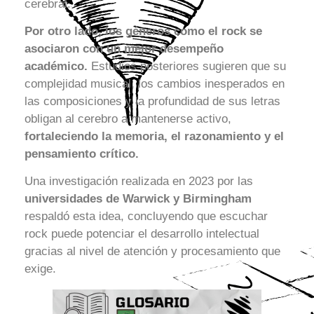
cerebral.
Por otro lado, los géneros como el rock se
asociaron con un mejor desempeño
académico.
Estudios posteriores sugieren que su
complejidad musical, los cambios inesperados en
las composiciones y la profundidad de sus letras
obligan al cerebro a mantenerse activo,
fortaleciendo la memoria, el razonamiento y el
pensamiento crítico.
Una investigación realizada en 2023 por las
universidades de Warwick y Birmingham
respaldó esta idea, concluyendo que escuchar
rock puede potenciar el desarrollo intelectual
gracias al nivel de atención y procesamiento que
exige.