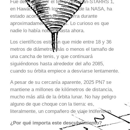
Fue detectado por el telescopio Pan-STARRS 1,
en Hawái, y según los cálculos de la NASA, ha
estado acompañando a la Tierra durante
aproximadamente 60 años. Lo curioso es que
nadie lo había notado hasta ahora.
Los científicos estiman que mide entre 18 y 36
metros de diámetro, más o menos el tamaño de
una cancha de tenis, y que continuará
siguiéndonos hasta alrededor del año 2085,
cuando su órbita empiece a desviarse lentamente.
A pesar de su cercanía aparente, 2025 PN7 se
mantiene a millones de kilómetros de distancia,
mucho más allá de la órbita lunar. No hay peligro
alguno de que choque con la tierra: es,
literalmente, un compañero de viaje inofensivo.
¿Por qué importa este descubrimiento?