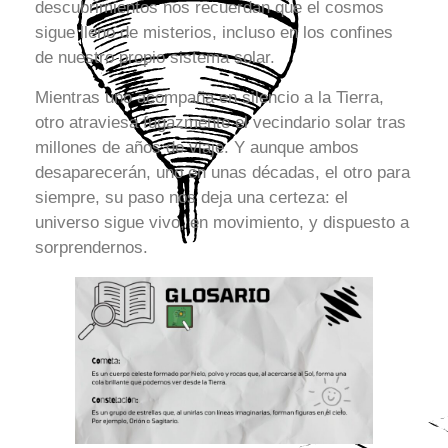
descubrimientos nos recuerdan que el cosmos
sigue lleno de misterios, incluso en los confines
de nuestro propio sistema solar.
Mientras uno acompaña en silencio a la Tierra,
otro atraviesa fugazmente el vecindario solar tras
millones de años de viaje. Y aunque ambos
desaparecerán, uno en unas décadas, el otro para
siempre, su paso nos deja una certeza: el
universo sigue vivo, en movimiento, y dispuesto a
sorprendernos.