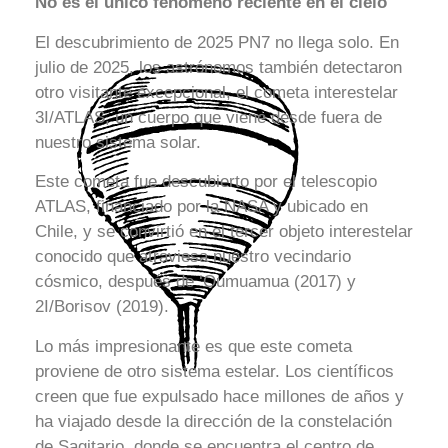
No es el único fenómeno reciente en el cielo
El descubrimiento de 2025 PN7 no llega solo. En
julio de 2025, los astrónomos también detectaron
otro visitante excepcional, el cometa interestelar
3I/ATLAS, un cuerpo que viene desde fuera de
nuestro sistema solar.
Este cometa fue descubierto por el telescopio
ATLAS, financiado por la NASA y ubicado en
Chile, y se convirtió en el tercer objeto interestelar
conocido que atraviesa nuestro vecindario
cósmico, después de ‘Oumuamua (2017) y
2I/Borisov (2019).
Lo más impresionante es que este cometa
proviene de otro sistema estelar. Los científicos
creen que fue expulsado hace millones de años y
ha viajado desde la dirección de la constelación
de Sagitario, donde se encuentra el centro de