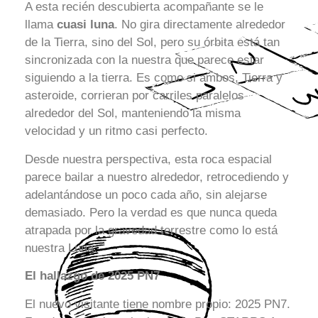
A esta recién descubierta acompañante se le
llama
cuasi luna
. No gira directamente alrededor
de la Tierra, sino del Sol, pero su órbita está tan
sincronizada con la nuestra que parece estar
siguiendo a la tierra. Es como si ambos, Tierra y
asteroide, corrieran por carriles paralelos
alrededor del Sol, manteniendo la misma
velocidad y un ritmo casi perfecto.
Desde nuestra perspectiva, esta roca espacial
parece bailar a nuestro alrededor, retrocediendo y
adelantándose un poco cada año, sin alejarse
demasiado. Pero la verdad es que nunca queda
atrapada por la gravedad terrestre como lo está
nuestra Luna.
El hallazgo de 2025 PN7
El nuevo visitante tiene nombre propio: 2025 PN7.