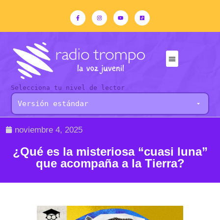
Selecciona tu nivel de lector
noviembre 4, 2025
¿Qué es la misteriosa “cuasi luna”
que acompaña a la Tierra?