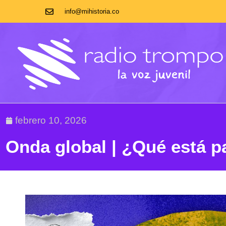
info@mihistoria.co
febrero 10, 2026
Onda global | ¿Qué está p