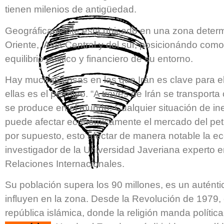
tienen milenios de antigüedad.
Geográficamente está ubicado en una zona determi
Oriente, Asia Central y del sur, posicionándo com
equilibrio político y financiero de su entorno.
Hay muchas cosas en las que Irán es clave para 
ellas es el petróleo. “A través de Irán se transport
se produce en el mundo. Cualquier situación de inest
puede afectar económicamente el mercado del petró
por supuesto, esto afectar de manera notable la e
investigador de la Universidad Javeriana experto e
Relaciones Internacionales.
Su población supera los 90 millones, es un autént
influyen en la zona. Desde la Revolución de 1979,
república islámica, donde la religión manda polític