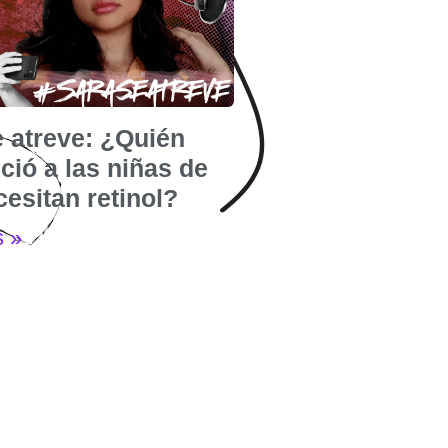
e atreve: ¿Quién
ió a las niñas de
esitan retinol?
s »