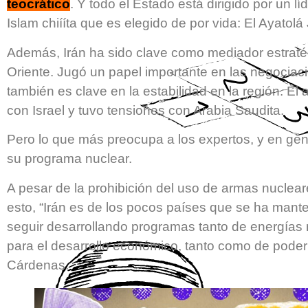
teocrático
. Y todo el Estado está dirigido por un lí
Islam chiííta que es elegido de por vida: El Ayatolá
Además, Irán ha sido clave como mediador estraté
Oriente. Jugó un papel importante en las negociaci
también es clave en la estabilidad en la región. El
con Israel y tuvo tensiones con Arabia Saudita.
Pero lo que más preocupa a los expertos, y en gene
su programa nuclear.
A pesar de la prohibición del uso de armas nuclear
esto, “Irán es de los pocos países que se ha mante
seguir desarrollando programas tanto de energías n
para el desarrollo económico, tanto como de poderío
Cárdenas.