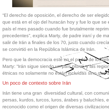
“El derecho de oposición, el derecho de ser elegido
que está en el ojo del huracán hoy y fue lo que se 
país el mes pasado cuando fue brutalmente reprim
precedentes”, explica Marty, de padre iraní y de m
salir de Irán a finales de los 70, justo cuando crec
se convirtió en la República Islámica de Irán.
Pero que la democracia esté en el poder de los rel
Marty: “Irán sigue siendo un país plural, y las regio
étnicas no solamente no están incluídas sino que 
Un poco de contexto sobre Irán
Irán tiene una gran diversidad cultural, con com
persas, kurdos, turcos, luros, árabes y baluchíes, 
reconocido como el origen de diversas civilizacion