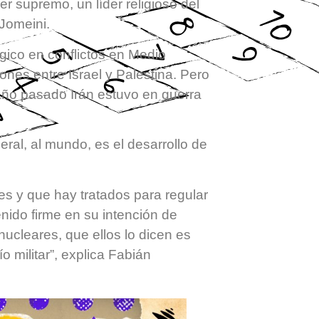
der supremo, un líder religioso del
 Jomeini.
gico en conflictos en Medio
ones entre Israel y Palestina. Pero
 año pasado Irán estuvo en guerra
ral, al mundo, es el desarrollo de
es y que hay tratados para regular
nido firme en su intención de
ucleares, que ellos lo dicen es
 militar”, explica Fabián