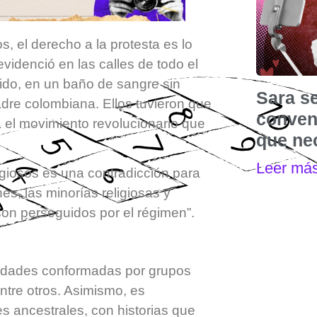
s, el derecho a la protesta es lo
evidenció en las calles de todo el
ido, en un baño de sangre sin
Sara s
adre colombiana. Ellos tuvieron que
convenc
ía el movimiento revolucionario que
que nec
Leer má
igiosos es una contradicción para
nes, las minorías religiosas y
son perseguidos por el régimen”.
unidades conformadas por grupos
entre otros. Asimismo, es
es ancestrales, con historias que