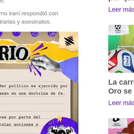
h.
Leer má
erno iraní respondió con
trarias y asesinatos.
La carr
Oro se 
Leer má