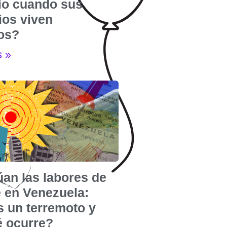
rio cuando sus
ios viven
dos?
s »
úan las labores de
e en Venezuela:
s un terremoto y
é ocurre?