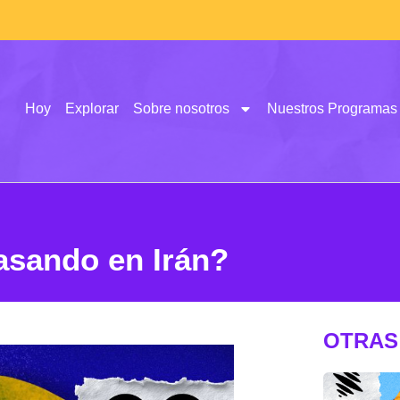
Hoy
Explorar
Sobre nosotros
Nuestros Programas
asando en Irán?
OTRAS 