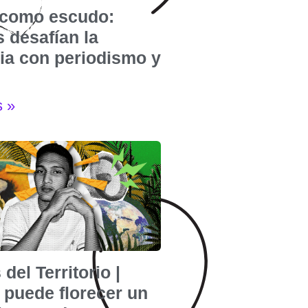
e como escudo:
 desafían la
cia con periodismo y
s »
 del Territorio |
puede florecer un