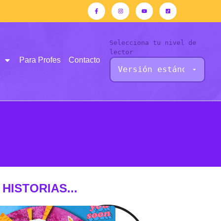
Selecciona tu nivel de
lector
Para Profes
Contacto
HISTORIAS...