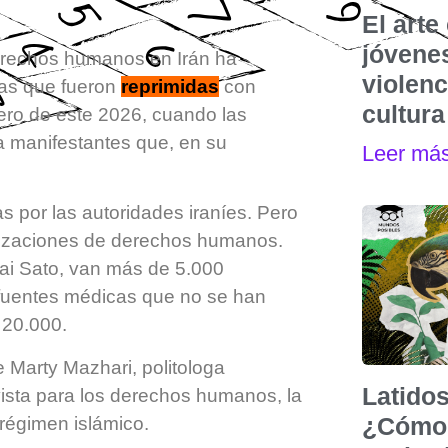
El art
jóvenes
derechos humanos en Irán ha
violen
tas que fueron
reprimidas
con
cultura
nero de este 2026, cuando las
ra manifestantes que, en su
Leer má
 por las autoridades iraníes. Pero
anizaciones de derechos humanos.
Mai Sato, van más de 5.000
 fuentes médicas que no se han
 20.000.
ce Marty Mazhari, politologa
Latidos
vista para los derechos humanos, la
¿Cómo 
 régimen islámico.