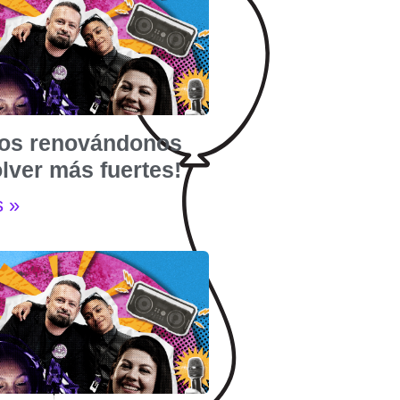
os renovándonos
lver más fuertes!
s »