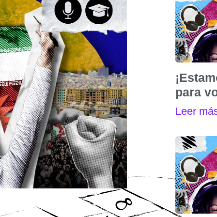
¡Estam
para vo
Leer má