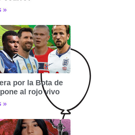
s »
era por la Bota de
pone al rojo vivo
s »