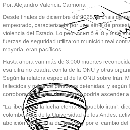
Por: Alejandro Valencia Carmona
Desde finales de diciembre de 2025, la crisis de 
empeorado, caracterizada por una serie de protes
violencia del Estado. Lo peor ocurrió el 8 y 9 de e
fuerzas de seguridad utilizaron munición real cont
mayoría, eran pacíficos.
Hasta ahora van más de 3.000 muertes reconocidas
esa cifra no cuadra con la de la ONU y otras org
Según la relatora especial de la ONU sobre Irán, 
fallecidos y miles de personas detenidas, y según
corroborado, la cifra de muertos podría ascender a
“La libertad es la lucha eterna del pueblo iraní”, di
colombo-iraní de la Universidad de los Andes, acti
abolición de la pena de muerte y por el cambio del