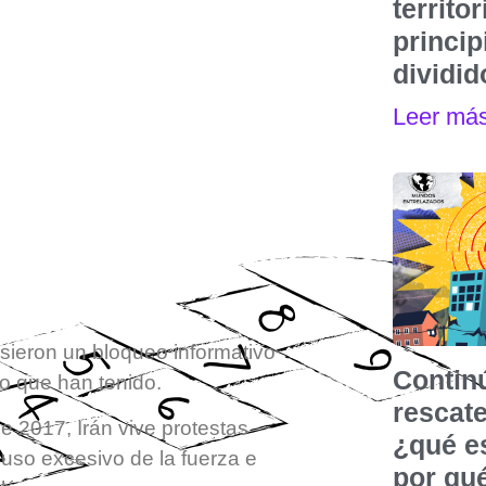
territo
princip
dividi
Leer má
sieron un bloqueo informativo
Contin
go que han tenido.
rescat
e 2017, Irán vive protestas
¿qué e
 uso excesivo de la fuerza e
por qu