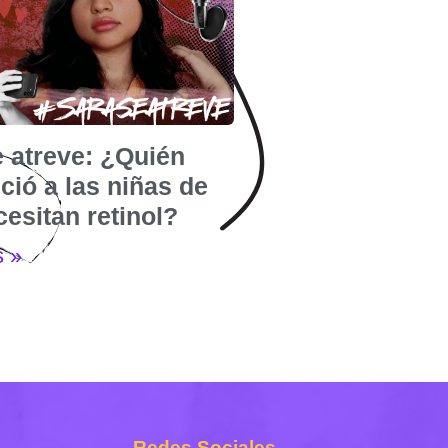
e atreve: ¿Quién
ió a las niñas de
esitan retinol?
s »
Redes Sociales