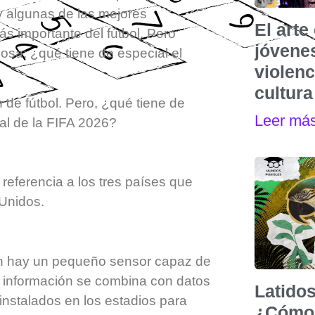
 algunas de las mejores
El art
s importante del fútbol. Pero
jóvenes
osa: ¿qué tiene de especial el
violen
cultura
 de fútbol. Pero, ¿qué tiene de
Leer má
ial de la FIFA 2026?
referencia a los tres países que
Unidos.
lón hay un pequeño sensor capaz de
 información se combina con datos
Latidos
nstalados en los estadios para
¿Cómo 