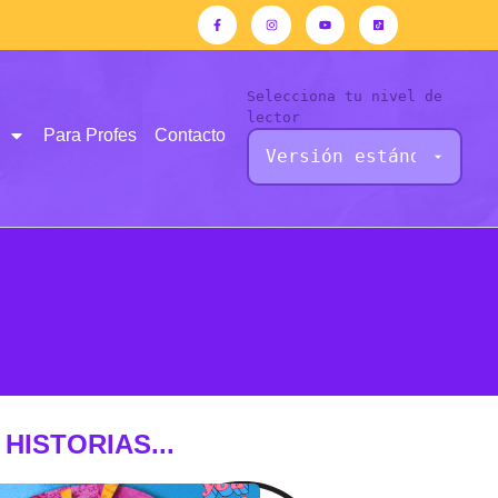
Selecciona tu nivel de
lector
Para Profes
Contacto
HISTORIAS...