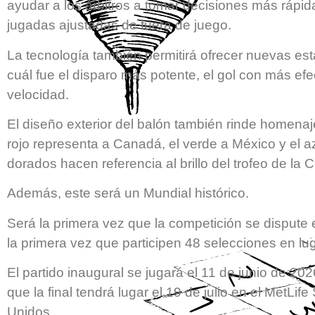
ayudar a los árbitros a tomar decisiones más rápi
jugadas ajustadas de fuera de juego.
La tecnología también permitirá ofrecer nuevas est
cuál fue el disparo más potente, el gol con más efe
velocidad.
El diseño exterior del balón también rinde homenaje 
rojo representa a Canadá, el verde a México y el a
dorados hacen referencia al brillo del trofeo de la
Además, este será un Mundial histórico.
Será la primera vez que la competición se dispute 
la primera vez que participen 48 selecciones en lu
El partido inaugural se jugará el 11 de junio de 2
que la final tendrá lugar el 19 de julio en el MetL
Unidos.