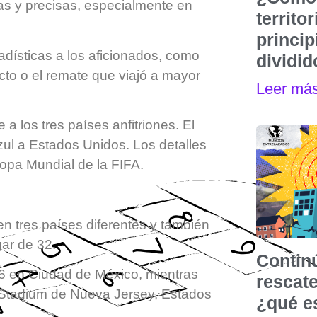
das y precisas, especialmente en
territo
princip
adísticas a los aficionados, como
dividi
cto o el remate que viajó a mayor
Leer má
a los tres países anfitriones. El
zul a Estados Unidos. Los detalles
 Copa Mundial de la FIFA.
en tres países diferentes y también
gar de 32.
Contin
026 en Ciudad de México, mientras
rescat
ife Stadium de Nueva Jersey, Estados
¿qué e