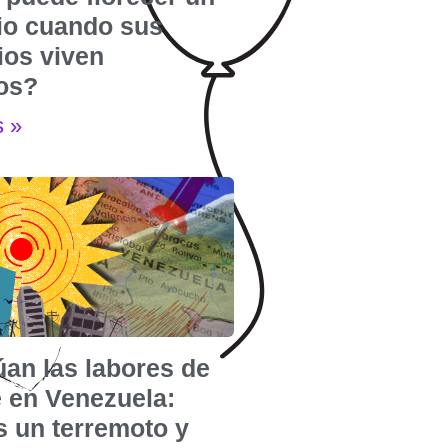
rio cuando sus
ios viven
dos?
s »
úan las labores de
e en Venezuela:
s un terremoto y