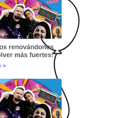
os renovándonos
lver más fuertes!
s »