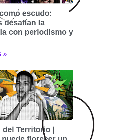
e como escudo:
 desafían la
cia con periodismo y
s »
 del Territorio |
puede florecer un