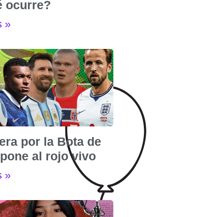
é ocurre?
s »
era por la Bota de
pone al rojo vivo
s »