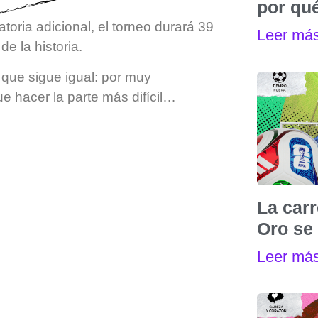
por qu
oria adicional, el torneo durará 39
Leer má
e la historia.
 que sigue igual: por muy
ue hacer la parte más difícil…
La carr
Oro se 
Leer má