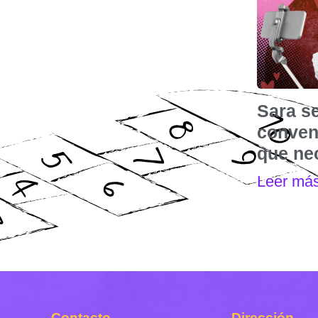
Sara s
convenc
que nec
Leer má
Contacto
Dirección