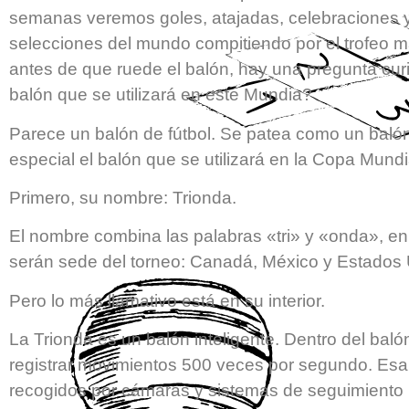
semanas veremos goles, atajadas, celebraciones y
selecciones del mundo compitiendo por el trofeo má
antes de que ruede el balón, hay una pregunta curi
balón que se utilizará en este Mundia?
Parece un balón de fútbol. Se patea como un balón
especial el balón que se utilizará en la Copa Mund
Primero, su nombre: Trionda.
El nombre combina las palabras «tri» y «onda», en 
serán sede del torneo: Canadá, México y Estados 
Pero lo más llamativo está en su interior.
La Trionda es un balón inteligente. Dentro del ba
registrar movimientos 500 veces por segundo. Esa
recogidos por cámaras y sistemas de seguimiento i