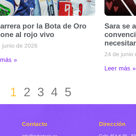
arrera por la Bota de Oro
Sara se 
one al rojo vivo
convenci
necesitan
 junio de 2026
24 de junio
 más »
Leer más »
1
2
3
4
5
Contacto
Dirección
info@mihistoria.co
Calle 45A # 20 - 32