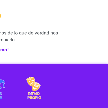
?
mos de lo que de verdad nos
mbiarlo.
itmo!