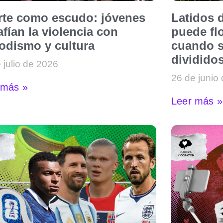
arte como escudo: jóvenes
Latidos d
fían la violencia con
puede flo
iodismo y cultura
cuando s
dividido
 julio de 2026
26 de junio
 más »
Leer más »