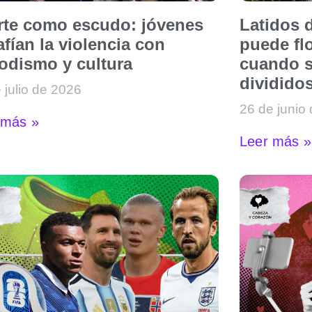
arte como escudo: jóvenes
Latidos d
fían la violencia con
puede flo
iodismo y cultura
cuando s
dividido
 julio de 2026
26 de junio
 más »
Leer más »