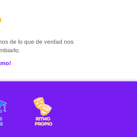
?
mos de lo que de verdad nos
mbiarlo.
itmo!