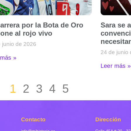
arrera por la Bota de Oro
Sara se 
one al rojo vivo
convenci
necesitan
 junio de 2026
24 de junio
 más »
Leer más »
1
2
3
4
5
Contacto
Dirección
info@mihistoria.co
Calle 45A # 20 - 32