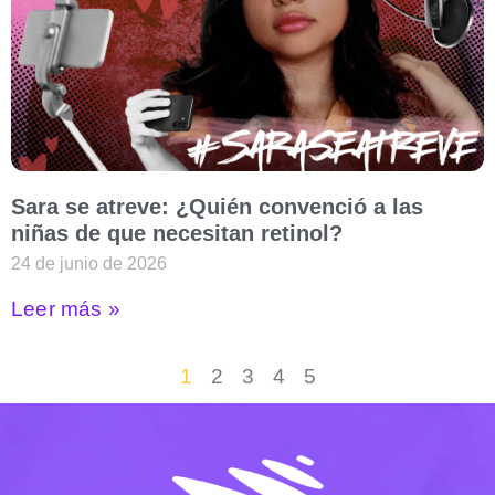
Sara se atreve: ¿Quién convenció a las
niñas de que necesitan retinol?
24 de junio de 2026
Leer más »
1
2
3
4
5