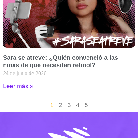
Sara se atreve: ¿Quién convenció a las
niñas de que necesitan retinol?
24 de junio de 2026
Leer más »
1
2
3
4
5