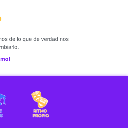
?
mos de lo que de verdad nos
mbiarlo.
itmo!