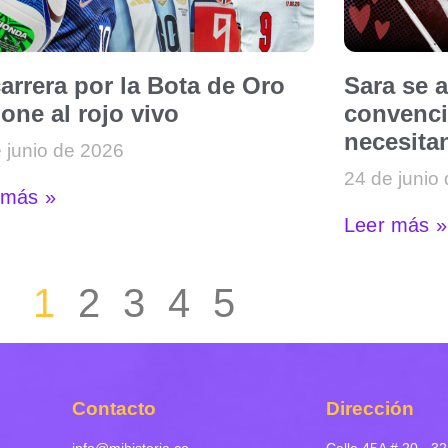
arrera por la Bota de Oro
Sara se 
one al rojo vivo
convenci
necesitan
 junio de 2026
24 de junio
 más »
Leer más »
1
2
3
4
5
Contacto
Dirección
info@mihistoria.co
Calle 45A # 20 - 32