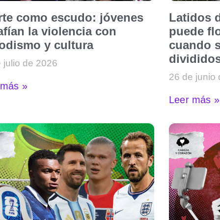
arte como escudo: jóvenes
Latidos d
fían la violencia con
puede flo
iodismo y cultura
cuando s
dividido
 julio de 2026
26 de junio
 más »
Leer más »