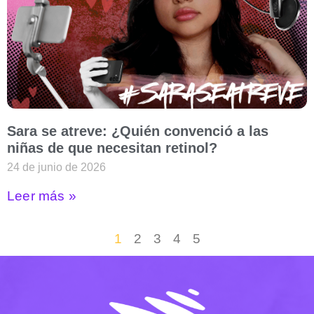
Sara se atreve: ¿Quién convenció a las
niñas de que necesitan retinol?
24 de junio de 2026
Leer más »
1
2
3
4
5