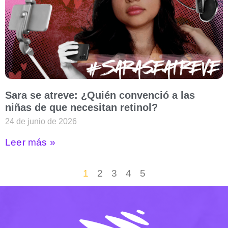
Sara se atreve: ¿Quién convenció a las
niñas de que necesitan retinol?
24 de junio de 2026
Leer más »
1
2
3
4
5