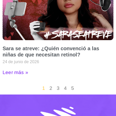
Sara se atreve: ¿Quién convenció a las
niñas de que necesitan retinol?
24 de junio de 2026
Leer más »
1
2
3
4
5