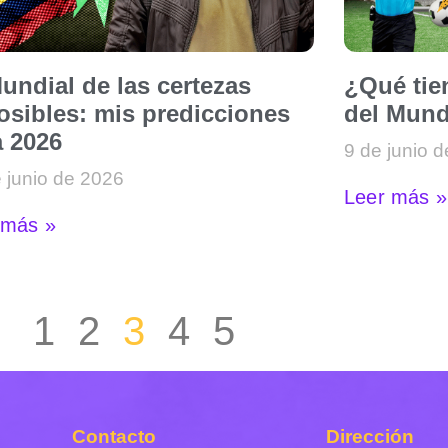
undial de las certezas
¿Qué tie
osibles: mis predicciones
del Mund
a 2026
9 de junio 
 junio de 2026
Leer más »
 más »
1
2
3
4
5
Contacto
Dirección