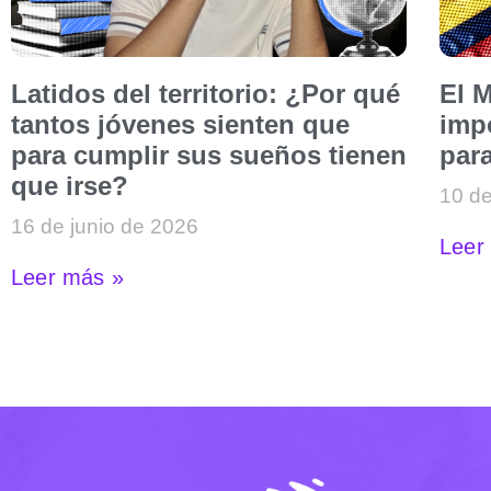
Latidos del territorio: ¿Por qué
El M
tantos jóvenes sienten que
imp
para cumplir sus sueños tienen
par
que irse?
10 de
16 de junio de 2026
Leer
Leer más »