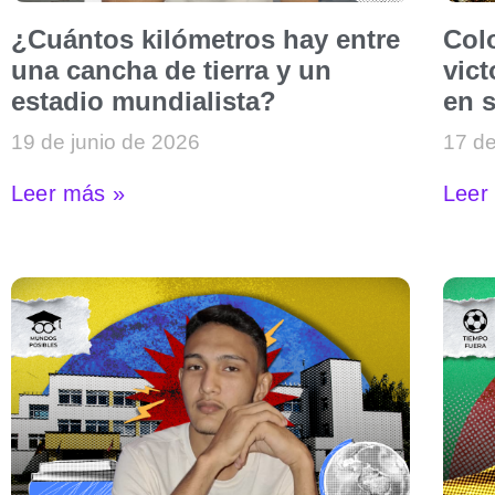
¿Cuántos kilómetros hay entre
Col
una cancha de tierra y un
vict
estadio mundialista?
en 
19 de junio de 2026
17 de
Leer más »
Leer