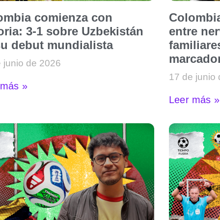
ombia comienza con
Colombia
oria: 3-1 sobre Uzbekistán
entre ne
su debut mundialista
familiare
marcado
 junio de 2026
17 de junio
 más »
Leer más »