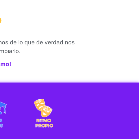
?
mos de lo que de verdad nos
mbiarlo.
itmo!