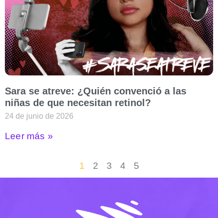
Sara se atreve: ¿Quién convenció a las
niñas de que necesitan retinol?
24 de junio de 2026
Leer más »
1
2
3
4
5