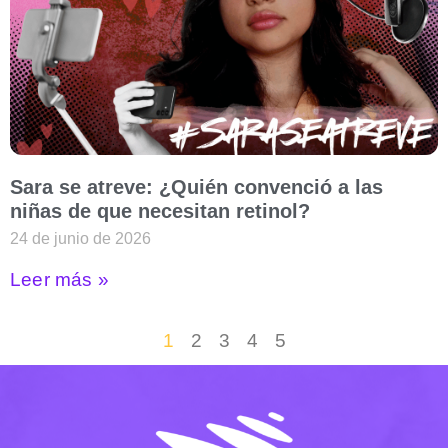
Sara se atreve: ¿Quién convenció a las
niñas de que necesitan retinol?
24 de junio de 2026
Leer más »
1
2
3
4
5