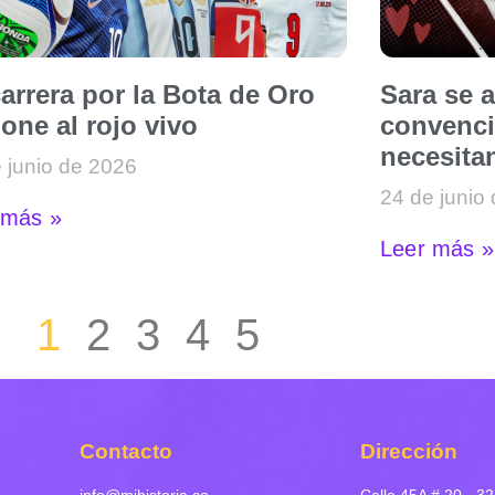
arrera por la Bota de Oro
Sara se 
one al rojo vivo
convenci
necesitan
 junio de 2026
24 de junio
 más »
Leer más »
1
2
3
4
5
Contacto
Dirección
info@mihistoria.co
Calle 45A # 20 - 32