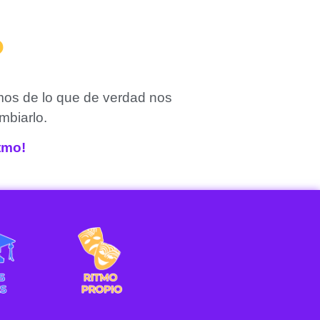
?
mos de lo que de verdad nos
mbiarlo.
itmo!