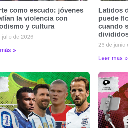
arte como escudo: jóvenes
Latidos d
fían la violencia con
puede flo
iodismo y cultura
cuando s
dividido
 julio de 2026
26 de junio
 más »
Leer más »