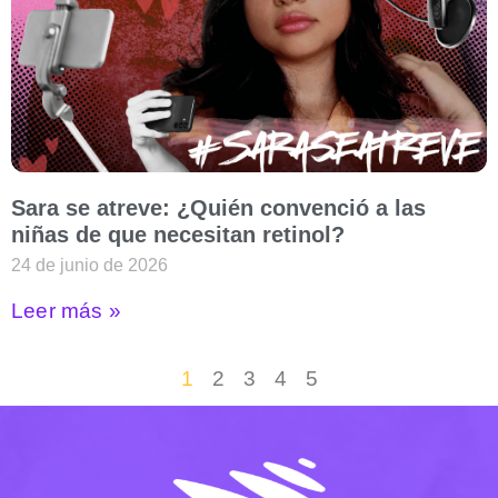
Sara se atreve: ¿Quién convenció a las
niñas de que necesitan retinol?
24 de junio de 2026
Leer más »
1
2
3
4
5