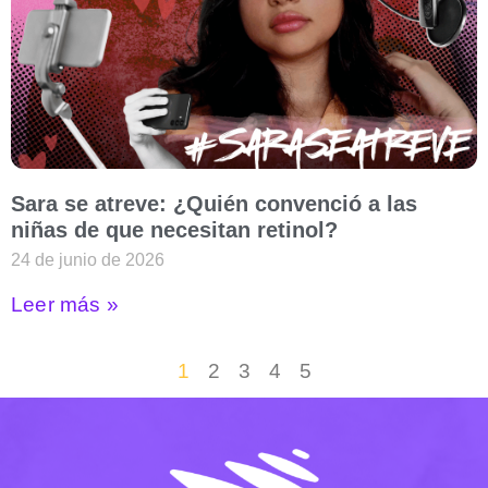
Sara se atreve: ¿Quién convenció a las
niñas de que necesitan retinol?
24 de junio de 2026
Leer más »
1
2
3
4
5