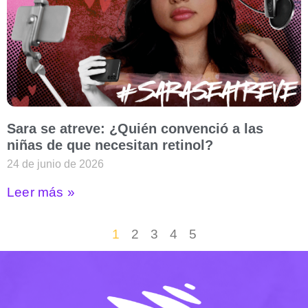
Sara se atreve: ¿Quién convenció a las
niñas de que necesitan retinol?
24 de junio de 2026
Leer más »
1
2
3
4
5