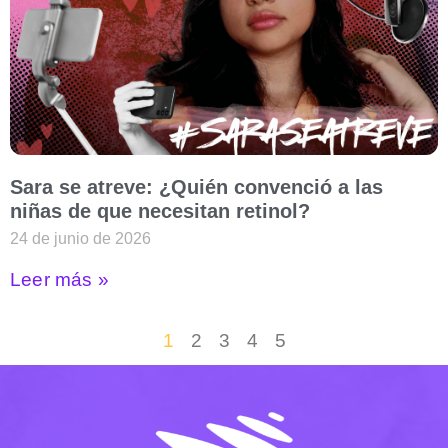
Sara se atreve: ¿Quién convenció a las
niñas de que necesitan retinol?
24 de junio de 2026
Leer más »
1
2
3
4
5