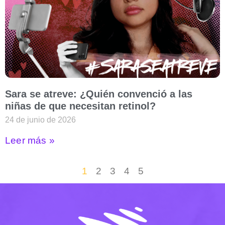
Sara se atreve: ¿Quién convenció a las
niñas de que necesitan retinol?
24 de junio de 2026
Leer más »
1
2
3
4
5