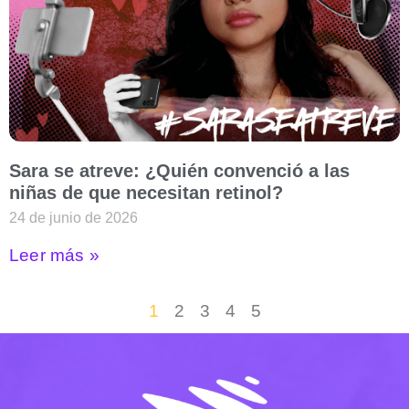
Sara se atreve: ¿Quién convenció a las
niñas de que necesitan retinol?
24 de junio de 2026
Leer más »
1
2
3
4
5