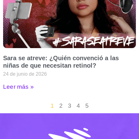
Sara se atreve: ¿Quién convenció a las
niñas de que necesitan retinol?
24 de junio de 2026
Leer más »
1
2
3
4
5