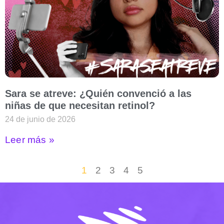
Sara se atreve: ¿Quién convenció a las
niñas de que necesitan retinol?
24 de junio de 2026
Leer más »
1
2
3
4
5