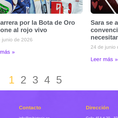
arrera por la Bota de Oro
Sara se 
one al rojo vivo
convenci
necesitan
 junio de 2026
24 de junio
 más »
Leer más »
1
2
3
4
5
Contacto
Dirección
info@mihistoria.co
Calle 45A # 20 - 32