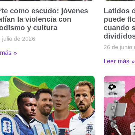
arte como escudo: jóvenes
Latidos d
fían la violencia con
puede flo
iodismo y cultura
cuando s
dividido
 julio de 2026
26 de junio
 más »
Leer más »