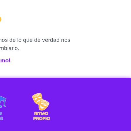
?
mos de lo que de verdad nos
mbiarlo.
itmo!