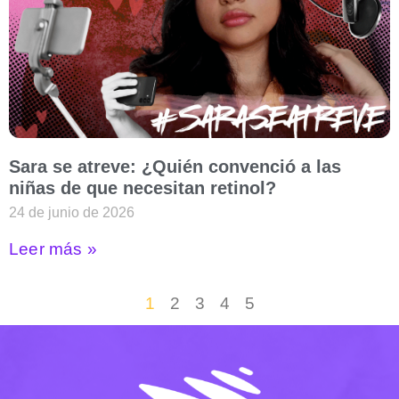
Sara se atreve: ¿Quién convenció a las
niñas de que necesitan retinol?
24 de junio de 2026
Leer más »
1
2
3
4
5