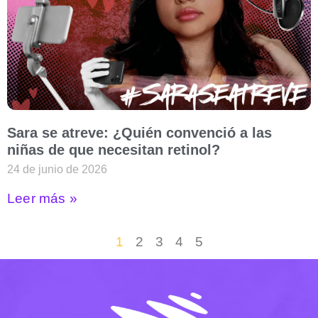
Sara se atreve: ¿Quién convenció a las
niñas de que necesitan retinol?
24 de junio de 2026
Leer más »
1
2
3
4
5