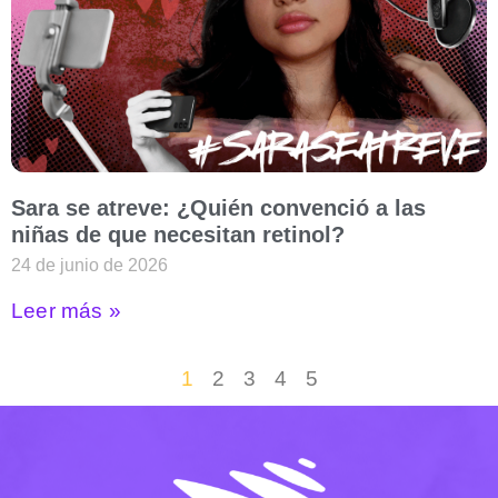
Sara se atreve: ¿Quién convenció a las
niñas de que necesitan retinol?
24 de junio de 2026
Leer más »
1
2
3
4
5