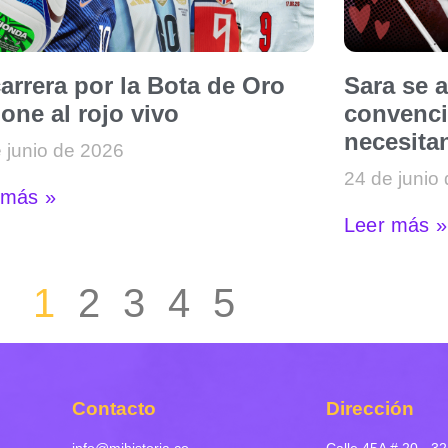
arrera por la Bota de Oro
Sara se 
one al rojo vivo
convenci
necesitan
 junio de 2026
24 de junio
 más »
Leer más »
1
2
3
4
5
Contacto
Dirección
info@mihistoria.co
Calle 45A # 20 - 32