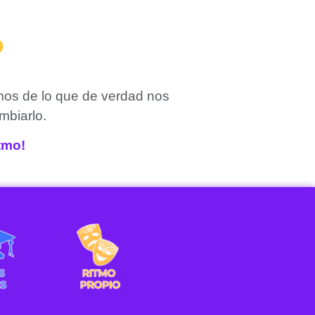
?
mos de lo que de verdad nos
mbiarlo.
itmo!