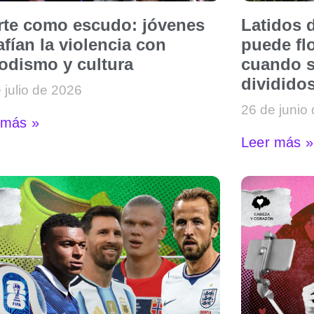
arte como escudo: jóvenes
Latidos d
fían la violencia con
puede flo
iodismo y cultura
cuando s
dividido
 julio de 2026
26 de junio
 más »
Leer más »