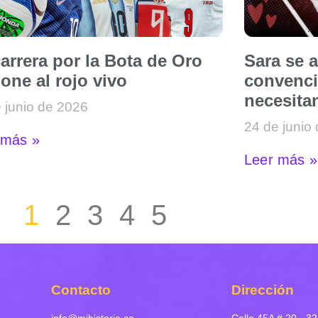
arrera por la Bota de Oro
Sara se 
one al rojo vivo
convenci
necesitan
 junio de 2026
24 de junio
 más »
Leer más »
1
2
3
4
5
Contacto
Dirección
info@mihistoria.co
Calle 45A # 20 - 32