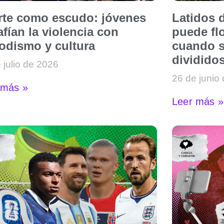
arte como escudo: jóvenes
Latidos d
fían la violencia con
puede flo
iodismo y cultura
cuando s
dividido
 julio de 2026
26 de junio
 más »
Leer más »