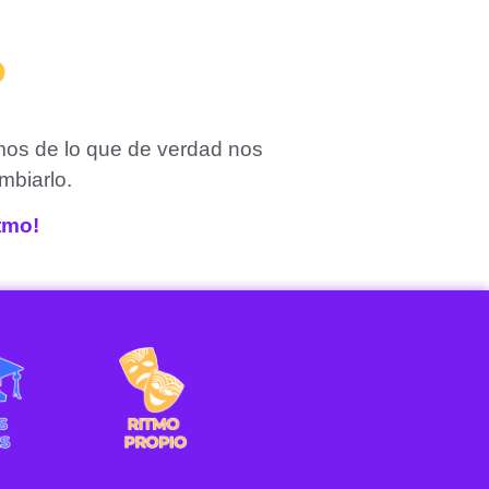
?
mos de lo que de verdad nos
mbiarlo.
itmo!