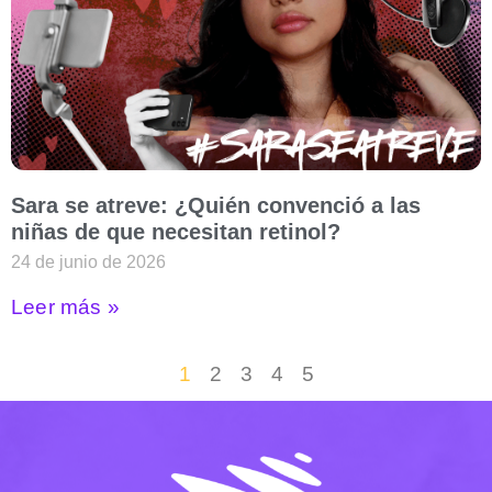
Sara se atreve: ¿Quién convenció a las
niñas de que necesitan retinol?
24 de junio de 2026
Leer más »
1
2
3
4
5