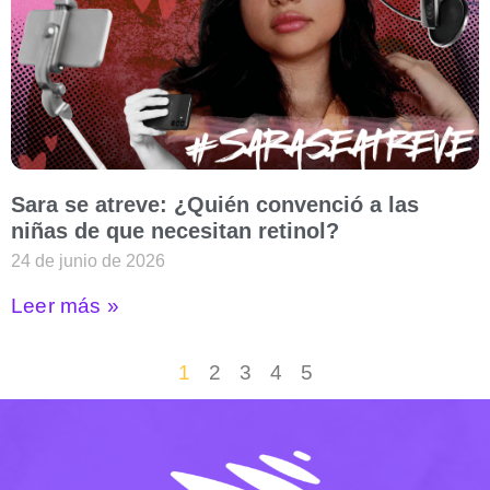
Sara se atreve: ¿Quién convenció a las
niñas de que necesitan retinol?
24 de junio de 2026
Leer más »
1
2
3
4
5